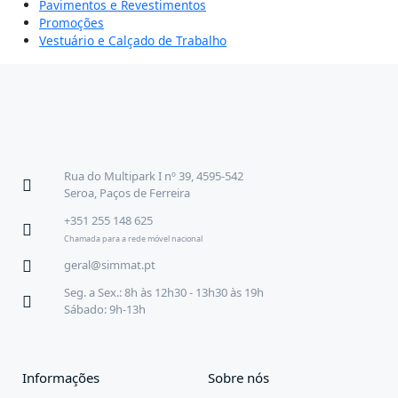
Pavimentos e Revestimentos
Promoções
Vestuário e Calçado de Trabalho
Rua do Multipark I nº 39, 4595-542
Seroa, Paços de Ferreira
+351 255 148 625
Chamada para a rede móvel nacional
geral@simmat.pt
Seg. a Sex.: 8h às 12h30 - 13h30 às 19h
Sábado: 9h-13h
Informações
Sobre nós