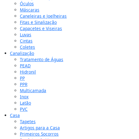
Óculos
Máscaras
Caneleiras e Joelheiras
Fitas e Sinalização
Capacetes e Viseiras
Luvas
Cintas
Coletes
Canalização
Tratamento de Águas
PEAD
Hidronil
PP
PPR
Multicamada
Inox
Latão
PVC
Casa
Tapetes
Artigos para a Casa
Primeiros Socorros