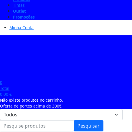
Tintas
Outlet
Promoções
Minha Conta
0
Total
0,00
€
Não existe produtos no carrinho.
Oferta de portes acima de 300€
Pesquisar