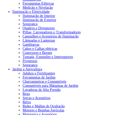
Ferramentas Elétricas
Medição e Nivelação
Iluminação e Eletricidade
Iluminação de Interior
Iluminação de Exterior
Segurança
Quadros e Disjuntores
Pilhas, Carregadores e Transformadores
Casquilhos e Acessórios de Iluminação
Lâmpadas e Lanternas
Gambiarras
Cabos e Calhas elétricas
Conectores e Bornes
Tomada, Extensões e Interruptores
Projetores
Segurança
Jardim e Agricultura
Adubos e Fertilizantes
Ferramentas de Jardim
Churrasqueiras e Consumíveis
Consumíveis para Máquinas de Jardim
Lavadoras de Alta Pressão
Rega
Serras e Acessórios
Relva
Redes e Malhas de Ocultação
Motores e Bombas Agrícolas
Mangueira e Acessórios