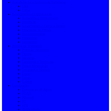
Acessórios para Animais de Estimação
Cães
Gatos
Aquecimento e Climatização
Acessórios e Consumíveis
Ventilação
Aquecimento a Lenha e Pellets
Evacuação de Fumos
Termoventilador
Ventoinhas
Isolamento
Artigos de Segurança
Proteção Antiqueda
Óculos
Máscaras
Caneleiras e Joelheiras
Fitas e Sinalização
Capacetes e Viseiras
Luvas
Cintas
Coletes
Canalização
Tratamento de Águas
PEAD
Hidronil
PP
PPR
Multicamada