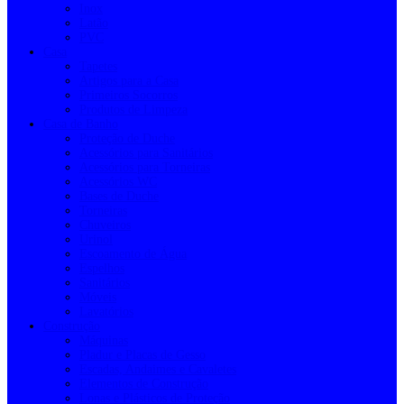
Inox
Latão
PVC
Casa
Tapetes
Artigos para a Casa
Primeiros Socorros
Produtos de Limpeza
Casa de Banho
Proteção de Duche
Acessórios para Sanitários
Acessórios para Torneiras
Acessórios WC
Bases de Duche
Torneiras
Chuveiros
Urinol
Escoamento de Água
Espelhos
Sanitários
Móveis
Lavatórios
Construção
Máquinas
Pladur e Placas de Gesso
Escadas, Andaimes e Cavaletes
Elementos de Construção
Lonas e Plásticos de Proteção