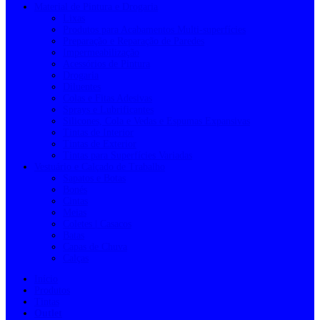
Material de Pintura e Drogaria
Lixas
Produtos para Acabamentos Multi-superfícies
Preparação e Reparação de Paredes
Impermeabilização
Acessórios de Pintura
Drogaria
Diluentes
Colas e Fitas Adesivas
Sprays e Lubrificantes
Silicones, Cola e Vedas e Espumas Expansivas
Tintas de Interior
Tintas de Exterior
Tintas para Superfícies Variadas
Vestuário e Calçado de Trabalho
Sapatos e Botas
Bonés
Cintas
Meias
Coletes | Casacos
Batas
Capas de Chuva
Calças
Início
Produtos
Tintas
Outlet