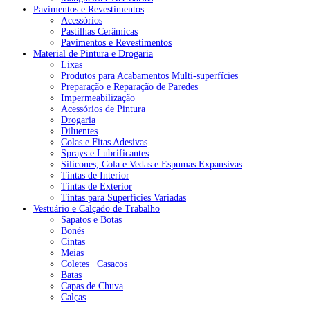
Pavimentos e Revestimentos
Acessórios
Pastilhas Cerâmicas
Pavimentos e Revestimentos
Material de Pintura e Drogaria
Lixas
Produtos para Acabamentos Multi-superfícies
Preparação e Reparação de Paredes
Impermeabilização
Acessórios de Pintura
Drogaria
Diluentes
Colas e Fitas Adesivas
Sprays e Lubrificantes
Silicones, Cola e Vedas e Espumas Expansivas
Tintas de Interior
Tintas de Exterior
Tintas para Superfícies Variadas
Vestuário e Calçado de Trabalho
Sapatos e Botas
Bonés
Cintas
Meias
Coletes | Casacos
Batas
Capas de Chuva
Calças