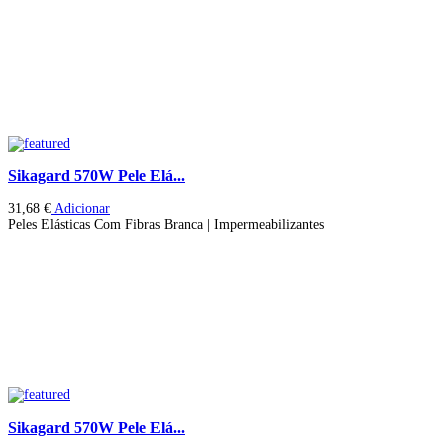
Sikagard 570W Pele Elá...
31,68
€
Adicionar
Peles Elásticas Com Fibras Branca | Impermeabilizantes
Sikagard 570W Pele Elá...