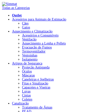
Todas as Categorias
Outlet
Acessórios para Animais de Estimação
Cães
Gatos
Aquecimento e Climatização
Acessórios e Consumíveis
Ventilação
Aquecimento a Lenha e Pellets
Evacuação de Fumos
Termoventilador
Ventoinhas
Isolamento
Artigos de Segurança
Proteção Antiqueda
Óculos
Máscaras
Caneleiras e Joelheiras
Fitas e Sinalização
Capacetes e Viseiras
Luvas
Cintas
Coletes
Canalização
Tratamento de Águas
PEAD