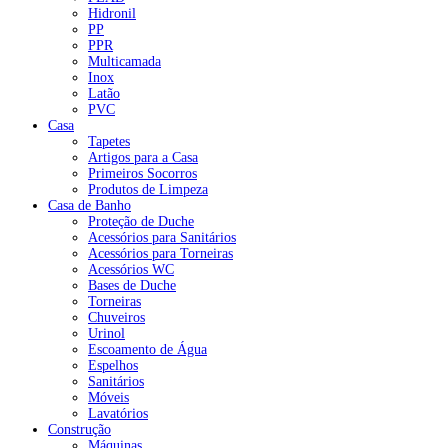
Hidronil
PP
PPR
Multicamada
Inox
Latão
PVC
Casa
Tapetes
Artigos para a Casa
Primeiros Socorros
Produtos de Limpeza
Casa de Banho
Proteção de Duche
Acessórios para Sanitários
Acessórios para Torneiras
Acessórios WC
Bases de Duche
Torneiras
Chuveiros
Urinol
Escoamento de Água
Espelhos
Sanitários
Móveis
Lavatórios
Construção
Máquinas