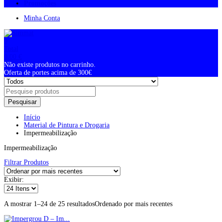
Promoções
Minha Conta
0
Total
0,00
€
Não existe produtos no carrinho.
Oferta de portes acima de 300€
Pesquisar
Início
Material de Pintura e Drogaria
Impermeabilização
Impermeabilização
Filtrar Produtos
Exibir:
A mostrar 1–24 de 25 resultados
Ordenado por mais recentes