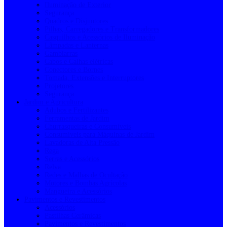
Iluminação de Exterior
Segurança
Quadros e Disjuntores
Pilhas, Carregadores e Transformadores
Casquilhos e Acessórios de Iluminação
Lâmpadas e Lanternas
Gambiarras
Cabos e Calhas elétricas
Conectores e Bornes
Tomada, Extensões e Interruptores
Projetores
Segurança
Jardim e Agricultura
Adubos e Fertilizantes
Ferramentas de Jardim
Churrasqueiras e Consumíveis
Consumíveis para Máquinas de Jardim
Lavadoras de Alta Pressão
Rega
Serras e Acessórios
Relva
Redes e Malhas de Ocultação
Motores e Bombas Agrícolas
Mangueira e Acessórios
Pavimentos e Revestimentos
Acessórios
Pastilhas Cerâmicas
Pavimentos e Revestimentos