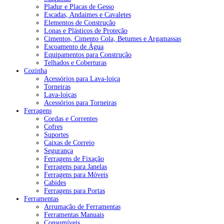
Pladur e Placas de Gesso
Escadas, Andaimes e Cavaletes
Elementos de Construção
Lonas e Plásticos de Proteção
Cimentos, Cimento Cola, Betumes e Argamassas
Escoamento de Água
Equipamentos para Construção
Telhados e Coberturas
Cozinha
Acessórios para Lava-loiça
Torneiras
Lava-loiças
Acessórios para Torneiras
Ferragens
Cordas e Correntes
Cofres
Suportes
Caixas de Correio
Segurança
Ferragens de Fixação
Ferragens para Janelas
Ferragens para Móveis
Cabides
Ferragens para Portas
Ferramentas
Arrumação de Ferramentas
Ferramentas Manuais
Consumíveis