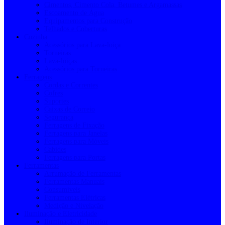
Cimentos, Cimento Cola, Betumes e Argamassas
Escoamento de Água
Equipamentos para Construção
Telhados e Coberturas
Cozinha
Acessórios para Lava-loiça
Torneiras
Lava-loiças
Acessórios para Torneiras
Ferragens
Cordas e Correntes
Cofres
Suportes
Caixas de Correio
Segurança
Ferragens de Fixação
Ferragens para Janelas
Ferragens para Móveis
Cabides
Ferragens para Portas
Ferramentas
Arrumação de Ferramentas
Ferramentas Manuais
Consumíveis
Ferramentas Elétricas
Medição e Nivelação
Iluminação e Eletricidade
Iluminação de Interior