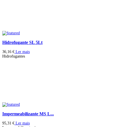
Hidrofugante SL 5Lt
36,16
€
Ler mais
Hidrofugantes
Impermeabilizante MS L...
95,31
€
Ler mais