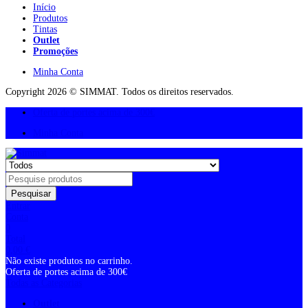
Início
Produtos
Tintas
Outlet
Promoções
Minha Conta
Copyright 2026 © SIMMAT. Todos os direitos reservados.
Oferta de portes acima de 300€
Minha Conta
Pesquisar
Entrar
Conta
0
Total
0,00
€
Não existe produtos no carrinho.
Oferta de portes acima de 300€
Todas as Categorias
Outlet