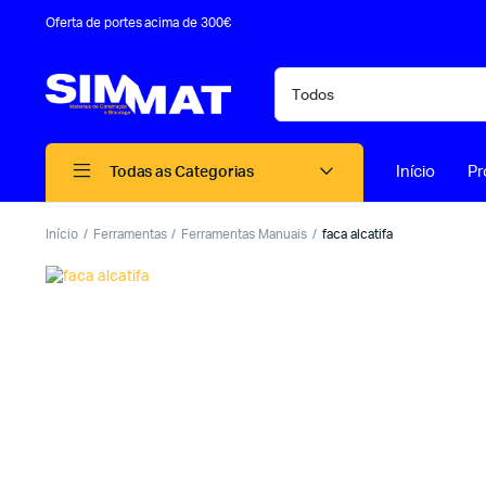
Oferta de portes acima de 300€
Início
Pr
Todas as Categorias
Início
Ferramentas
Ferramentas Manuais
faca alcatifa