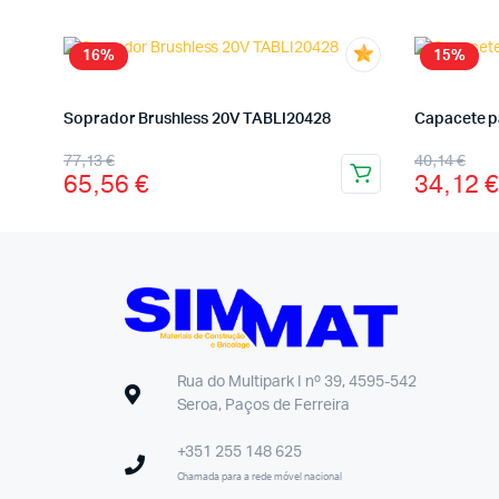
16%
15%
Soprador Brushless 20V TABLI20428
Capacete p
77,13
€
40,14
€
65,56
€
34,12
€
Rua do Multipark I nº 39, 4595-542
Seroa, Paços de Ferreira
+351 255 148 625
Chamada para a rede móvel nacional