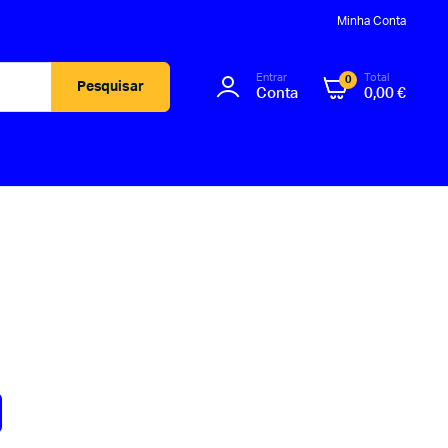
Minha Conta
Entrar
Total
0
Pesquisar
Conta
0,00
€