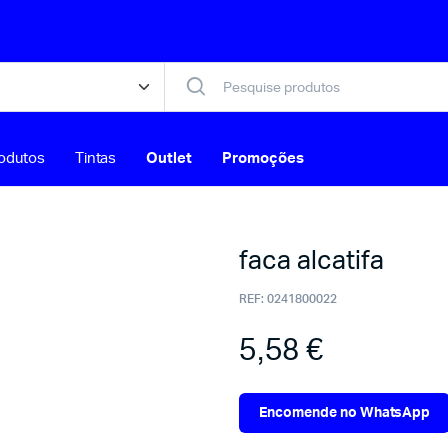
odutos
Tintas
Outlet
Promoções
faca alcatifa
REF:
0241800022
5,58
€
Encomende no WhatsApp