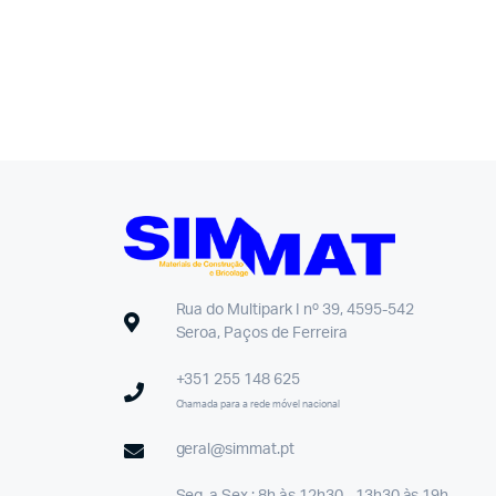
Rua do Multipark I nº 39, 4595-542
Seroa, Paços de Ferreira
+351 255 148 625
Chamada para a rede móvel nacional
geral@simmat.pt