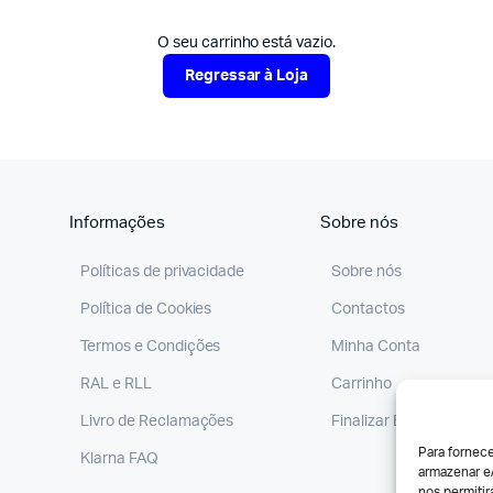
O seu carrinho está vazio.
Regressar à Loja
Informações
Sobre nós
Políticas de privacidade
Sobre nós
Política de Cookies
Contactos
Termos e Condições
Minha Conta
RAL e RLL
Carrinho
Livro de Reclamações
Finalizar Encomenda
Para fornec
Klarna FAQ
armazenar e/
nos permiti