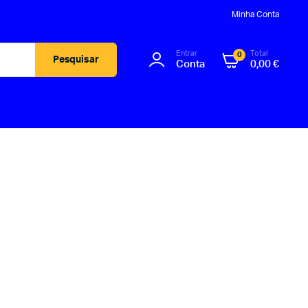
Minha Conta
Entrar
Total
0
Pesquisar
Conta
0,00
€