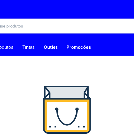
odutos
Tintas
Outlet
Promoções