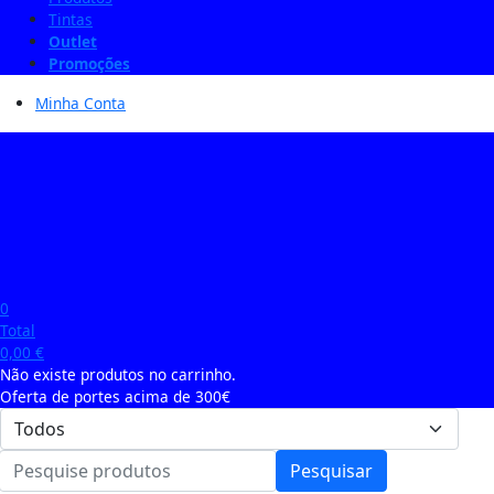
Tintas
Outlet
Promoções
Minha Conta
0
Total
0,00
€
Não existe produtos no carrinho.
Oferta de portes acima de 300€
Pesquisar