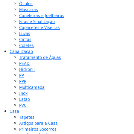
Óculos
Máscaras
Caneleiras e Joelheiras
Fitas e Sinalização
Capacetes e Viseiras
Luvas
Cintas
Coletes
Canalização
Tratamento de Águas
PEAD
Hidronil
PP
PPR
Multicamada
Inox
Latão
PVC
Casa
Tapetes
Artigos para a Casa
Primeiros Socorros