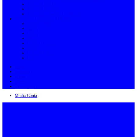
Tintas de Interior
Tintas de Exterior
Tintas para Superfícies Variadas
Vestuário e Calçado de Trabalho
Sapatos e Botas
Bonés
Cintas
Meias
Coletes | Casacos
Batas
Capas de Chuva
Calças
Início
Produtos
Tintas
Outlet
Promoções
Minha Conta