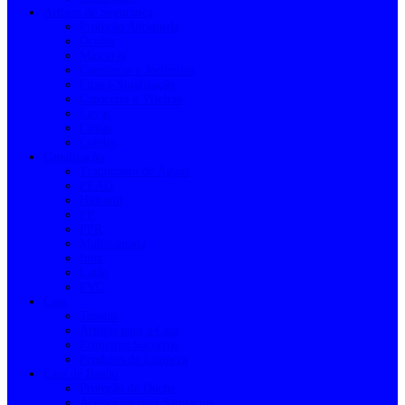
Artigos de Segurança
Proteção Antiqueda
Óculos
Máscaras
Caneleiras e Joelheiras
Fitas e Sinalização
Capacetes e Viseiras
Luvas
Cintas
Coletes
Canalização
Tratamento de Águas
PEAD
Hidronil
PP
PPR
Multicamada
Inox
Latão
PVC
Casa
Tapetes
Artigos para a Casa
Primeiros Socorros
Produtos de Limpeza
Casa de Banho
Proteção de Duche
Acessórios para Sanitários