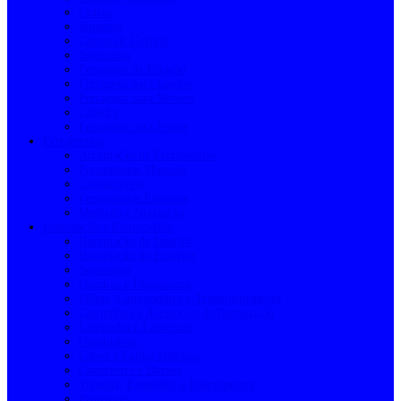
Cofres
Suportes
Caixas de Correio
Segurança
Ferragens de Fixação
Ferragens para Janelas
Ferragens para Móveis
Cabides
Ferragens para Portas
Ferramentas
Arrumação de Ferramentas
Ferramentas Manuais
Consumíveis
Ferramentas Elétricas
Medição e Nivelação
Iluminação e Eletricidade
Iluminação de Interior
Iluminação de Exterior
Segurança
Quadros e Disjuntores
Pilhas, Carregadores e Transformadores
Casquilhos e Acessórios de Iluminação
Lâmpadas e Lanternas
Gambiarras
Cabos e Calhas elétricas
Conectores e Bornes
Tomada, Extensões e Interruptores
Projetores