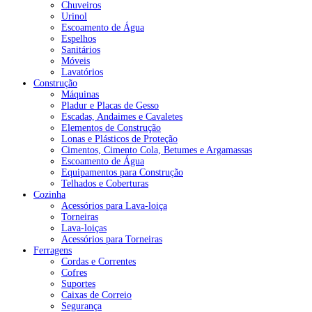
Chuveiros
Urinol
Escoamento de Água
Espelhos
Sanitários
Móveis
Lavatórios
Construção
Máquinas
Pladur e Placas de Gesso
Escadas, Andaimes e Cavaletes
Elementos de Construção
Lonas e Plásticos de Proteção
Cimentos, Cimento Cola, Betumes e Argamassas
Escoamento de Água
Equipamentos para Construção
Telhados e Coberturas
Cozinha
Acessórios para Lava-loiça
Torneiras
Lava-loiças
Acessórios para Torneiras
Ferragens
Cordas e Correntes
Cofres
Suportes
Caixas de Correio
Segurança