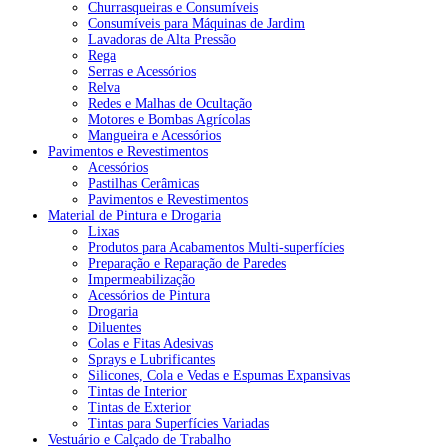
Churrasqueiras e Consumíveis
Consumíveis para Máquinas de Jardim
Lavadoras de Alta Pressão
Rega
Serras e Acessórios
Relva
Redes e Malhas de Ocultação
Motores e Bombas Agrícolas
Mangueira e Acessórios
Pavimentos e Revestimentos
Acessórios
Pastilhas Cerâmicas
Pavimentos e Revestimentos
Material de Pintura e Drogaria
Lixas
Produtos para Acabamentos Multi-superfícies
Preparação e Reparação de Paredes
Impermeabilização
Acessórios de Pintura
Drogaria
Diluentes
Colas e Fitas Adesivas
Sprays e Lubrificantes
Silicones, Cola e Vedas e Espumas Expansivas
Tintas de Interior
Tintas de Exterior
Tintas para Superfícies Variadas
Vestuário e Calçado de Trabalho