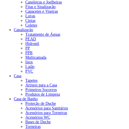
Caneleiras e Joelheiras
Fitas e Sinalização
Capacetes e Viseiras
Luvas
Cintas
Coletes
Canalização
Tratamento de Águas
PEAD
Hidronil
PP
PPR
Multicamada
Inox
Latão
PVC
Casa
Tapetes
Artigos para a Casa
Primeiros Socorros
Produtos de Limpeza
Casa de Banho
Proteção de Duche
Acessórios para Sanitários
Acessórios para Torneiras
Acessórios WC
Bases de Duche
Torneiras