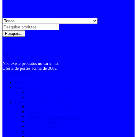
Pesquisar
Entrar
Conta
0
Total
0,00
€
Não existe produtos no carrinho.
Oferta de portes acima de 300€
Todas as Categorias
Outlet
Acessórios para Animais de Estimação
Cães
Gatos
Aquecimento e Climatização
Acessórios e Consumíveis
Ventilação
Aquecimento a Lenha e Pellets
Evacuação de Fumos
Termoventilador
Ventoinhas
Isolamento