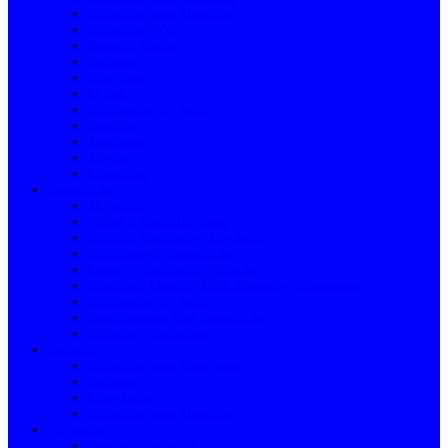
Acessórios para Torneiras
Acessórios WC
Bases de Duche
Torneiras
Chuveiros
Urinol
Escoamento de Água
Espelhos
Sanitários
Móveis
Lavatórios
Construção
Máquinas
Pladur e Placas de Gesso
Escadas, Andaimes e Cavaletes
Elementos de Construção
Lonas e Plásticos de Proteção
Cimentos, Cimento Cola, Betumes e Argamassas
Escoamento de Água
Equipamentos para Construção
Telhados e Coberturas
Cozinha
Acessórios para Lava-loiça
Torneiras
Lava-loiças
Acessórios para Torneiras
Ferragens
Cordas e Correntes