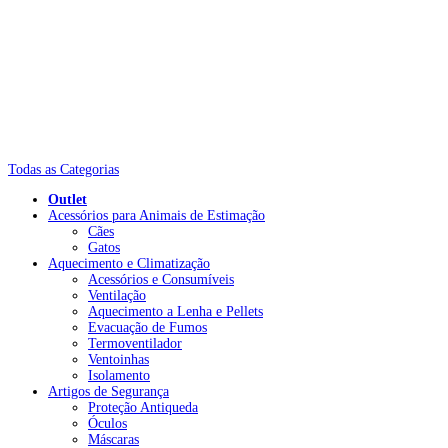
Todas as Categorias
Outlet
Acessórios para Animais de Estimação
Cães
Gatos
Aquecimento e Climatização
Acessórios e Consumíveis
Ventilação
Aquecimento a Lenha e Pellets
Evacuação de Fumos
Termoventilador
Ventoinhas
Isolamento
Artigos de Segurança
Proteção Antiqueda
Óculos
Máscaras