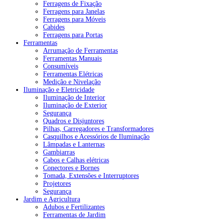
Ferragens de Fixação
Ferragens para Janelas
Ferragens para Móveis
Cabides
Ferragens para Portas
Ferramentas
Arrumação de Ferramentas
Ferramentas Manuais
Consumíveis
Ferramentas Elétricas
Medição e Nivelação
Iluminação e Eletricidade
Iluminação de Interior
Iluminação de Exterior
Segurança
Quadros e Disjuntores
Pilhas, Carregadores e Transformadores
Casquilhos e Acessórios de Iluminação
Lâmpadas e Lanternas
Gambiarras
Cabos e Calhas elétricas
Conectores e Bornes
Tomada, Extensões e Interruptores
Projetores
Segurança
Jardim e Agricultura
Adubos e Fertilizantes
Ferramentas de Jardim