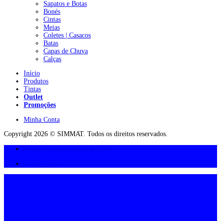
Sapatos e Botas
Bonés
Cintas
Meias
Coletes | Casacos
Batas
Capas de Chuva
Calças
Início
Produtos
Tintas
Outlet
Promoções
Minha Conta
Copyright 2026 © SIMMAT. Todos os direitos reservados.
Oferta de portes acima de 300€
Minha Conta