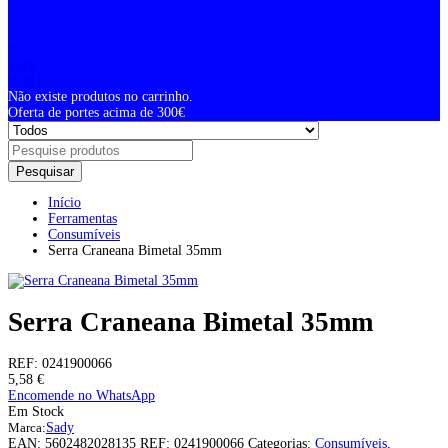
0
Total
0,00
€
Não existe produtos no carrinho.
Oferta de portes acima de 300€
Pesquisar
Início
Ferramentas
Consumíveis
Serra Craneana Bimetal 35mm
Serra Craneana Bimetal 35mm
REF:
0241900066
5,58
€
Encomende no WhatsApp
Em Stock
Marca:
Sady
EAN:
5602482028135
REF:
0241900066
Categorias:
Consumíveis
,