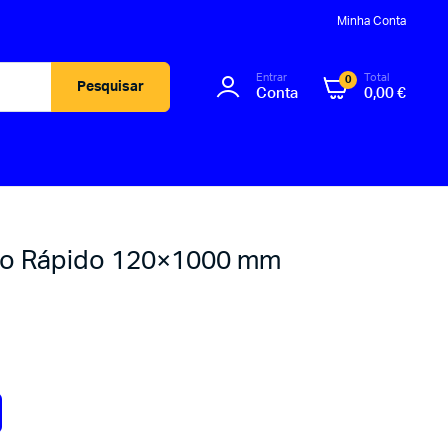
Minha Conta
Entrar
Total
0
Pesquisar
Conta
0,00
€
to Rápido 120×1000 mm