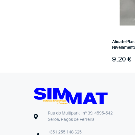
Alicate Plá
Nivelament
9,20
€
Rua do Multipark I nº 39, 4595-542
Seroa, Paços de Ferreira
+351 255 148 625