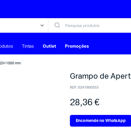
odutos
Tintas
Outlet
Promoções
 120×1000 mm
Grampo de Aper
REF:
0241900353
28,36
€
Encomende no WhatsApp