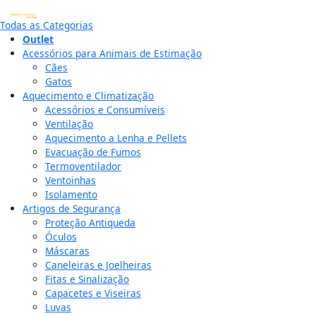
Todas as Categorias
Outlet
Acessórios para Animais de Estimação
Cães
Gatos
Aquecimento e Climatização
Acessórios e Consumíveis
Ventilação
Aquecimento a Lenha e Pellets
Evacuação de Fumos
Termoventilador
Ventoinhas
Isolamento
Artigos de Segurança
Proteção Antiqueda
Óculos
Máscaras
Caneleiras e Joelheiras
Fitas e Sinalização
Capacetes e Viseiras
Luvas