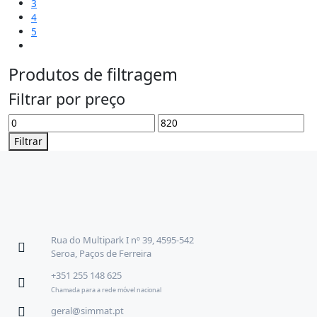
3
4
5
Produtos de filtragem
Filtrar por preço
Filtrar
Rua do Multipark I nº 39, 4595-542
Seroa, Paços de Ferreira
+351 255 148 625
Chamada para a rede móvel nacional
geral@simmat.pt