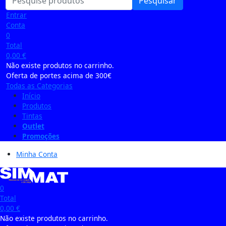
Pesquisar
Entrar
Conta
0
Total
0,00
€
Não existe produtos no carrinho.
Oferta de portes acima de 300€
Todas as Categorias
Início
Produtos
Tintas
Outlet
Promoções
Minha Conta
0
Total
0,00
€
Não existe produtos no carrinho.