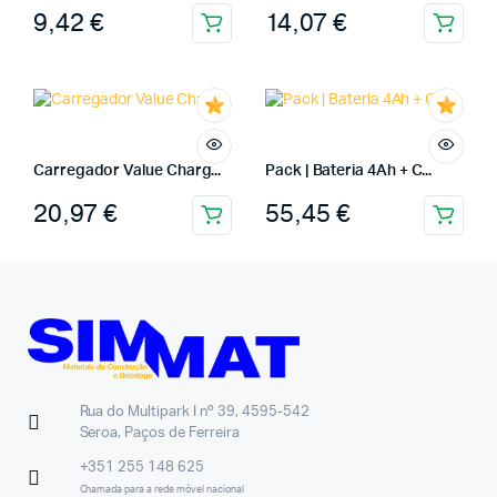
9,42
€
14,07
€
Carregador Value Charg...
Pack | Bateria 4Ah + C...
20,97
€
55,45
€
Rua do Multipark I nº 39, 4595-542
Seroa, Paços de Ferreira
+351 255 148 625
Chamada para a rede móvel nacional