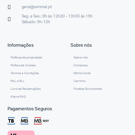
geral@simmat.pt
Seg. a Sex.: 8h às 12h30 - 13h30 às 19h
Sábado: 9h-13h
Informações
Sobre nós
Políticas de privacidade
Sobre nós
Política de Cookies
Contactos
Termos e Condições
Minha Conta
RAL e RLL
Carrinho
Livro de Reclamações
Finalizar Encomenda
Klarna FAQ
Pagamentos Seguros