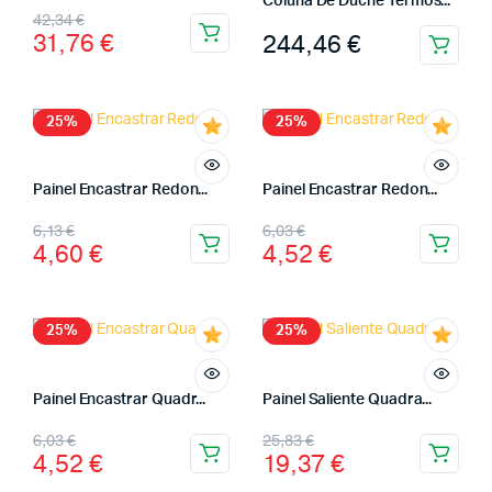
Coluna De Duche Termos...
42,34
€
31,76
€
244,46
€
25%
25%
Painel Encastrar Redon...
Painel Encastrar Redon...
6,13
€
6,03
€
4,60
€
4,52
€
25%
25%
Painel Encastrar Quadr...
Painel Saliente Quadra...
6,03
€
25,83
€
4,52
€
19,37
€