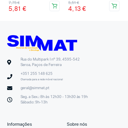
7,75
€
5,51
€
5,81
€
4,13
€
Rua do Multipark I nº 39, 4595-542
Seroa, Paços de Ferreira
+351 255 148 625
Chamada para a rede móvel nacional
geral@simmat.pt
Seg. a Sex.: 8h às 12h30 - 13h30 às 19h
Sábado: 9h-13h
Informações
Sobre nós