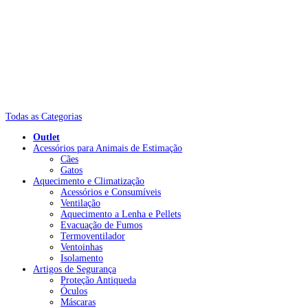
Todas as Categorias
Outlet
Acessórios para Animais de Estimação
Cães
Gatos
Aquecimento e Climatização
Acessórios e Consumíveis
Ventilação
Aquecimento a Lenha e Pellets
Evacuação de Fumos
Termoventilador
Ventoinhas
Isolamento
Artigos de Segurança
Proteção Antiqueda
Óculos
Máscaras