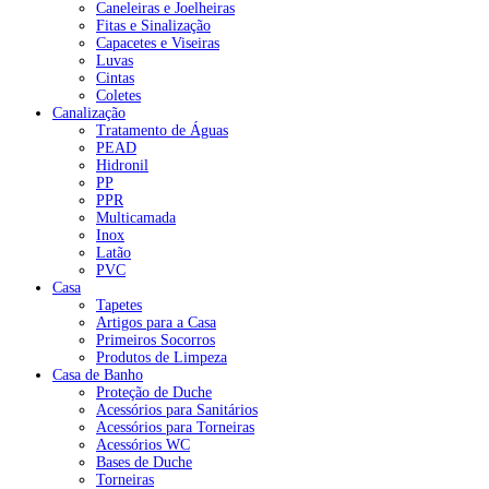
Caneleiras e Joelheiras
Fitas e Sinalização
Capacetes e Viseiras
Luvas
Cintas
Coletes
Canalização
Tratamento de Águas
PEAD
Hidronil
PP
PPR
Multicamada
Inox
Latão
PVC
Casa
Tapetes
Artigos para a Casa
Primeiros Socorros
Produtos de Limpeza
Casa de Banho
Proteção de Duche
Acessórios para Sanitários
Acessórios para Torneiras
Acessórios WC
Bases de Duche
Torneiras