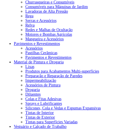
Churrasqueiras e Consumíveis
Consumíveis para Máquinas de Jardim
Lavadoras de Alta Pressão
Rega
Serras e Acessórios
Relva
Redes e Malhas de Ocultação
Motores e Bombas Agrícolas
Mangueira e Acessórios
Pavimentos e Revestimentos
Acessórios
Pastilhas Cerâmicas
Pavimentos e Revestimentos
Material de Pintura e Drogaria
Lixas
Produtos para Acabamentos Multi-superfícies
Preparação e Reparação de Paredes
Impermeabilização
Acessórios de Pintura
Drogaria
Diluentes
Colas e Fitas Adesivas
Sprays e Lubrificantes
Silicones, Cola e Vedas e Espumas Expansivas
Tintas de Interior
Tintas de Exterior
Tintas para Superfícies Variadas
Vestuário e Calçado de Trabalho