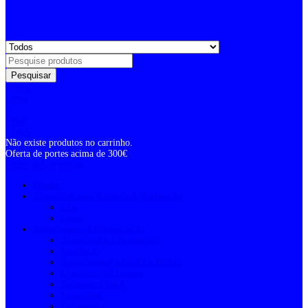
Pesquisar
Entrar
Conta
0
Total
0,00
€
Não existe produtos no carrinho.
Oferta de portes acima de 300€
Todas as Categorias
Outlet
Acessórios para Animais de Estimação
Cães
Gatos
Aquecimento e Climatização
Acessórios e Consumíveis
Ventilação
Aquecimento a Lenha e Pellets
Evacuação de Fumos
Termoventilador
Ventoinhas
Isolamento