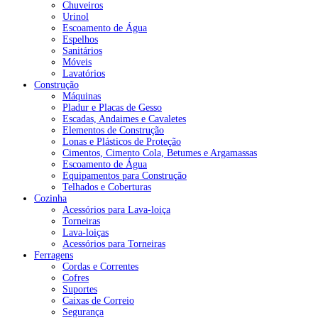
Chuveiros
Urinol
Escoamento de Água
Espelhos
Sanitários
Móveis
Lavatórios
Construção
Máquinas
Pladur e Placas de Gesso
Escadas, Andaimes e Cavaletes
Elementos de Construção
Lonas e Plásticos de Proteção
Cimentos, Cimento Cola, Betumes e Argamassas
Escoamento de Água
Equipamentos para Construção
Telhados e Coberturas
Cozinha
Acessórios para Lava-loiça
Torneiras
Lava-loiças
Acessórios para Torneiras
Ferragens
Cordas e Correntes
Cofres
Suportes
Caixas de Correio
Segurança