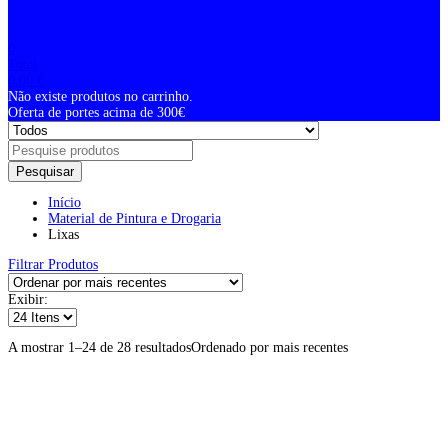
0
Total
0,00
€
Não existe produtos no carrinho.
Oferta de portes acima de 300€
Pesquisar
Início
Material de Pintura e Drogaria
Lixas
Filtrar Produtos
Exibir:
A mostrar 1–24 de 28 resultados
Ordenado por mais recentes