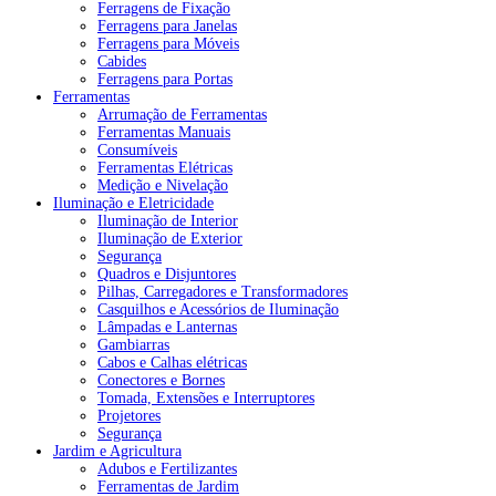
Ferragens de Fixação
Ferragens para Janelas
Ferragens para Móveis
Cabides
Ferragens para Portas
Ferramentas
Arrumação de Ferramentas
Ferramentas Manuais
Consumíveis
Ferramentas Elétricas
Medição e Nivelação
Iluminação e Eletricidade
Iluminação de Interior
Iluminação de Exterior
Segurança
Quadros e Disjuntores
Pilhas, Carregadores e Transformadores
Casquilhos e Acessórios de Iluminação
Lâmpadas e Lanternas
Gambiarras
Cabos e Calhas elétricas
Conectores e Bornes
Tomada, Extensões e Interruptores
Projetores
Segurança
Jardim e Agricultura
Adubos e Fertilizantes
Ferramentas de Jardim