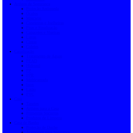
Artigos de Segurança
Proteção Antiqueda
Óculos
Máscaras
Caneleiras e Joelheiras
Fitas e Sinalização
Capacetes e Viseiras
Luvas
Cintas
Coletes
Canalização
Tratamento de Águas
PEAD
Hidronil
PP
PPR
Multicamada
Inox
Latão
PVC
Casa
Tapetes
Artigos para a Casa
Primeiros Socorros
Produtos de Limpeza
Casa de Banho
Proteção de Duche
Acessórios para Sanitários