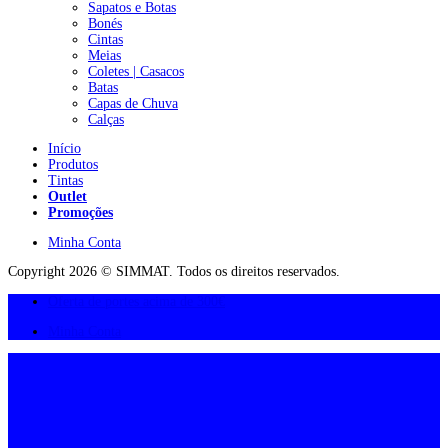
Sapatos e Botas
Bonés
Cintas
Meias
Coletes | Casacos
Batas
Capas de Chuva
Calças
Início
Produtos
Tintas
Outlet
Promoções
Minha Conta
Copyright 2026 © SIMMAT. Todos os direitos reservados.
Oferta de portes acima de 300€
Minha Conta