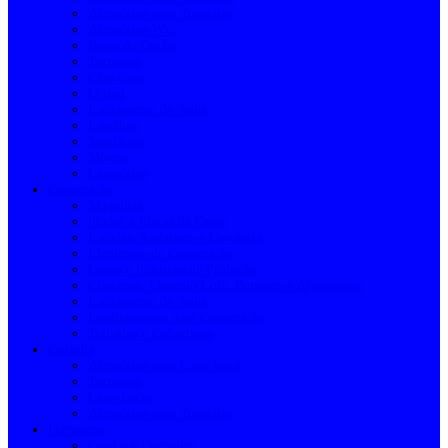
Acessórios para Torneiras
Acessórios WC
Bases de Duche
Torneiras
Chuveiros
Urinol
Escoamento de Água
Espelhos
Sanitários
Móveis
Lavatórios
Construção
Máquinas
Pladur e Placas de Gesso
Escadas, Andaimes e Cavaletes
Elementos de Construção
Lonas e Plásticos de Proteção
Cimentos, Cimento Cola, Betumes e Argamassas
Escoamento de Água
Equipamentos para Construção
Telhados e Coberturas
Cozinha
Acessórios para Lava-loiça
Torneiras
Lava-loiças
Acessórios para Torneiras
Ferragens
Cordas e Correntes