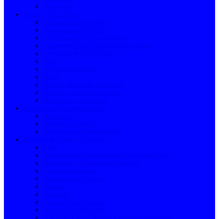
Segurança
Jardim e Agricultura
Adubos e Fertilizantes
Ferramentas de Jardim
Churrasqueiras e Consumíveis
Consumíveis para Máquinas de Jardim
Lavadoras de Alta Pressão
Rega
Serras e Acessórios
Relva
Redes e Malhas de Ocultação
Motores e Bombas Agrícolas
Mangueira e Acessórios
Pavimentos e Revestimentos
Acessórios
Pastilhas Cerâmicas
Pavimentos e Revestimentos
Material de Pintura e Drogaria
Lixas
Produtos para Acabamentos Multi-superfícies
Preparação e Reparação de Paredes
Impermeabilização
Acessórios de Pintura
Drogaria
Diluentes
Colas e Fitas Adesivas
Sprays e Lubrificantes
Silicones, Cola e Vedas e Espumas Expansivas