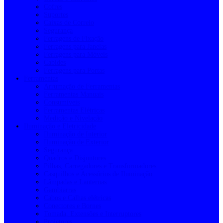
Cofres
Suportes
Caixas de Correio
Segurança
Ferragens de Fixação
Ferragens para Janelas
Ferragens para Móveis
Cabides
Ferragens para Portas
Ferramentas
Arrumação de Ferramentas
Ferramentas Manuais
Consumíveis
Ferramentas Elétricas
Medição e Nivelação
Iluminação e Eletricidade
Iluminação de Interior
Iluminação de Exterior
Segurança
Quadros e Disjuntores
Pilhas, Carregadores e Transformadores
Casquilhos e Acessórios de Iluminação
Lâmpadas e Lanternas
Gambiarras
Cabos e Calhas elétricas
Conectores e Bornes
Tomada, Extensões e Interruptores
Projetores