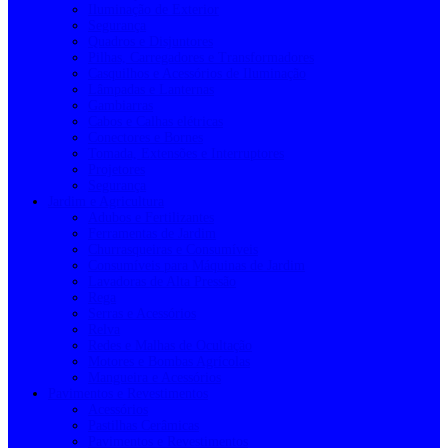
Iluminação de Exterior
Segurança
Quadros e Disjuntores
Pilhas, Carregadores e Transformadores
Casquilhos e Acessórios de Iluminação
Lâmpadas e Lanternas
Gambiarras
Cabos e Calhas elétricas
Conectores e Bornes
Tomada, Extensões e Interruptores
Projetores
Segurança
Jardim e Agricultura
Adubos e Fertilizantes
Ferramentas de Jardim
Churrasqueiras e Consumíveis
Consumíveis para Máquinas de Jardim
Lavadoras de Alta Pressão
Rega
Serras e Acessórios
Relva
Redes e Malhas de Ocultação
Motores e Bombas Agrícolas
Mangueira e Acessórios
Pavimentos e Revestimentos
Acessórios
Pastilhas Cerâmicas
Pavimentos e Revestimentos