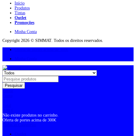
Início
Produtos
Tintas
Outlet
Promoções
Minha Conta
Copyright 2026 © SIMMAT. Todos os direitos reservados.
Oferta de portes acima de 300€
Minha Conta
Pesquisar
Entrar
Conta
0
Total
0,00
€
Não existe produtos no carrinho.
Oferta de portes acima de 300€
Todas as Categorias
Outlet