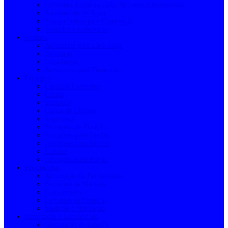
Cimentos, Cimento Cola, Betumes e Argamassas
Escoamento de Água
Equipamentos para Construção
Telhados e Coberturas
Cozinha
Acessórios para Lava-loiça
Torneiras
Lava-loiças
Acessórios para Torneiras
Ferragens
Cordas e Correntes
Cofres
Suportes
Caixas de Correio
Segurança
Ferragens de Fixação
Ferragens para Janelas
Ferragens para Móveis
Cabides
Ferragens para Portas
Ferramentas
Arrumação de Ferramentas
Ferramentas Manuais
Consumíveis
Ferramentas Elétricas
Medição e Nivelação
Iluminação e Eletricidade
Iluminação de Interior