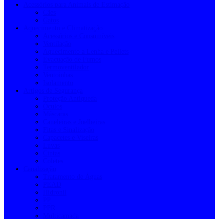
Acessórios para Animais de Estimação
Cães
Gatos
Aquecimento e Climatização
Acessórios e Consumíveis
Ventilação
Aquecimento a Lenha e Pellets
Evacuação de Fumos
Termoventilador
Ventoinhas
Isolamento
Artigos de Segurança
Proteção Antiqueda
Óculos
Máscaras
Caneleiras e Joelheiras
Fitas e Sinalização
Capacetes e Viseiras
Luvas
Cintas
Coletes
Canalização
Tratamento de Águas
PEAD
Hidronil
PP
PPR
Multicamada