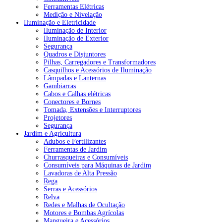
Ferramentas Elétricas
Medição e Nivelação
Iluminação e Eletricidade
Iluminação de Interior
Iluminação de Exterior
Segurança
Quadros e Disjuntores
Pilhas, Carregadores e Transformadores
Casquilhos e Acessórios de Iluminação
Lâmpadas e Lanternas
Gambiarras
Cabos e Calhas elétricas
Conectores e Bornes
Tomada, Extensões e Interruptores
Projetores
Segurança
Jardim e Agricultura
Adubos e Fertilizantes
Ferramentas de Jardim
Churrasqueiras e Consumíveis
Consumíveis para Máquinas de Jardim
Lavadoras de Alta Pressão
Rega
Serras e Acessórios
Relva
Redes e Malhas de Ocultação
Motores e Bombas Agrícolas
Mangueira e Acessórios