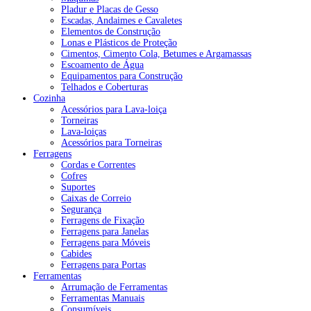
Pladur e Placas de Gesso
Escadas, Andaimes e Cavaletes
Elementos de Construção
Lonas e Plásticos de Proteção
Cimentos, Cimento Cola, Betumes e Argamassas
Escoamento de Água
Equipamentos para Construção
Telhados e Coberturas
Cozinha
Acessórios para Lava-loiça
Torneiras
Lava-loiças
Acessórios para Torneiras
Ferragens
Cordas e Correntes
Cofres
Suportes
Caixas de Correio
Segurança
Ferragens de Fixação
Ferragens para Janelas
Ferragens para Móveis
Cabides
Ferragens para Portas
Ferramentas
Arrumação de Ferramentas
Ferramentas Manuais
Consumíveis