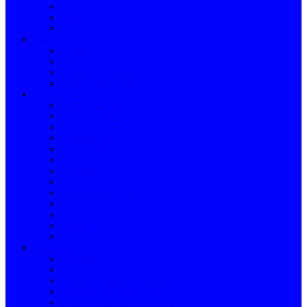
Inox
Latão
PVC
Casa
Tapetes
Artigos para a Casa
Primeiros Socorros
Produtos de Limpeza
Casa de Banho
Proteção de Duche
Acessórios para Sanitários
Acessórios para Torneiras
Acessórios WC
Bases de Duche
Torneiras
Chuveiros
Urinol
Escoamento de Água
Espelhos
Sanitários
Móveis
Lavatórios
Construção
Máquinas
Pladur e Placas de Gesso
Escadas, Andaimes e Cavaletes
Elementos de Construção
Lonas e Plásticos de Proteção