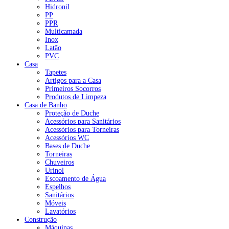
Hidronil
PP
PPR
Multicamada
Inox
Latão
PVC
Casa
Tapetes
Artigos para a Casa
Primeiros Socorros
Produtos de Limpeza
Casa de Banho
Proteção de Duche
Acessórios para Sanitários
Acessórios para Torneiras
Acessórios WC
Bases de Duche
Torneiras
Chuveiros
Urinol
Escoamento de Água
Espelhos
Sanitários
Móveis
Lavatórios
Construção
Máquinas