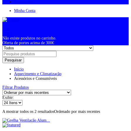
Promoções
Minha Conta
0
Total
0,00
€
Não existe produtos no carrinho.
Oferta de portes acima de 300€
Pesquisar
Início
Aquecimento e Climatização
Acessórios e Consumíveis
Filtrar Produtos
Exibir:
A mostrar todos os 2 resultados
Ordenado por mais recentes