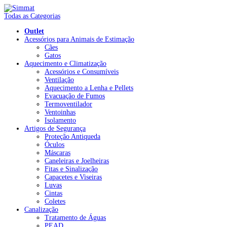
Todas as Categorias
Outlet
Acessórios para Animais de Estimação
Cães
Gatos
Aquecimento e Climatização
Acessórios e Consumíveis
Ventilação
Aquecimento a Lenha e Pellets
Evacuação de Fumos
Termoventilador
Ventoinhas
Isolamento
Artigos de Segurança
Proteção Antiqueda
Óculos
Máscaras
Caneleiras e Joelheiras
Fitas e Sinalização
Capacetes e Viseiras
Luvas
Cintas
Coletes
Canalização
Tratamento de Águas
PEAD