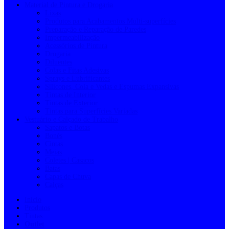
Material de Pintura e Drogaria
Lixas
Produtos para Acabamentos Multi-superfícies
Preparação e Reparação de Paredes
Impermeabilização
Acessórios de Pintura
Drogaria
Diluentes
Colas e Fitas Adesivas
Sprays e Lubrificantes
Silicones, Cola e Vedas e Espumas Expansivas
Tintas de Interior
Tintas de Exterior
Tintas para Superfícies Variadas
Vestuário e Calçado de Trabalho
Sapatos e Botas
Bonés
Cintas
Meias
Coletes | Casacos
Batas
Capas de Chuva
Calças
Início
Produtos
Tintas
Outlet