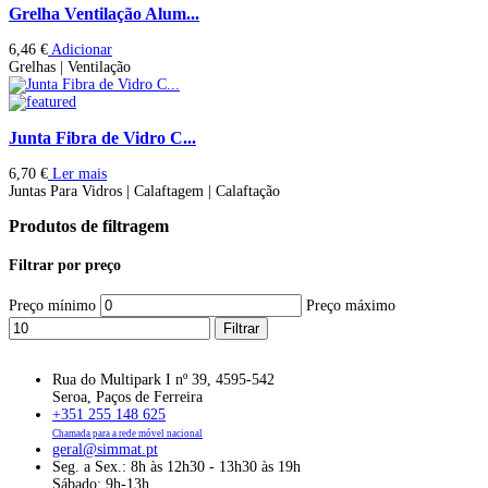
Grelha Ventilação Alum...
6,46
€
Adicionar
Grelhas | Ventilação
Junta Fibra de Vidro C...
6,70
€
Ler mais
Juntas Para Vidros | Calaftagem | Calaftação
Produtos de filtragem
Filtrar por preço
Preço mínimo
Preço máximo
Filtrar
Rua do Multipark I nº 39, 4595-542
Seroa, Paços de Ferreira
+351 255 148 625
Chamada para a rede móvel nacional
geral@simmat.pt
Seg. a Sex.: 8h às 12h30 - 13h30 às 19h
Sábado: 9h-13h