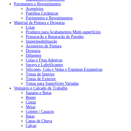
Pavimentos e Revestimentos
Acessórios
Pastilhas Cerâmicas
Pavimentos e Revestimentos
Material de Pintura e Drogaria
Lixas
Produtos para Acabamentos Multi-superfícies
Preparação e Reparação de Paredes
Impermeabilização
Acessórios de Pintura
Drogaria
Diluentes
Colas e Fitas Adesivas
Sprays e Lubrificantes
Silicones, Cola e Vedas e Espumas Expansivas
Tintas de Interior
Tintas de Exterior
Tintas para Superfícies Variadas
Vestuário e Calçado de Trabalho
Sapatos e Botas
Bonés
Cintas
Meias
Coletes | Casacos
Batas
Capas de Chuva
Calças