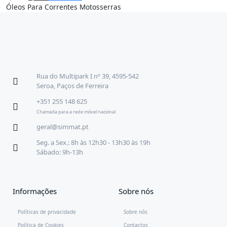
Óleos Para Correntes Motosserras
Rua do Multipark I nº 39, 4595-542
Seroa, Paços de Ferreira
+351 255 148 625
Chamada para a rede móvel nacional
geral@simmat.pt
Seg. a Sex.: 8h às 12h30 - 13h30 às 19h
Sábado: 9h-13h
Informações
Sobre nós
Políticas de privacidade
Sobre nós
Política de Cookies
Contactos