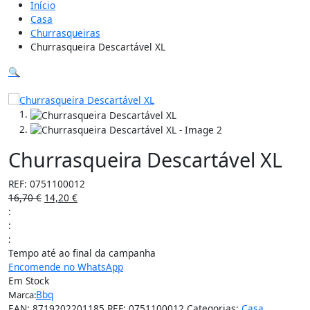
Início
Casa
Churrasqueiras
Churrasqueira Descartável XL
🔍
15%
Churrasqueira Descartável XL
REF:
0751100012
16,70
€
14,20
€
:
:
:
Tempo até ao final da campanha
Encomende no WhatsApp
Em Stock
Bbq
Marca:
EAN:
8719202201185
REF:
0751100012
Categorias:
Casa
,