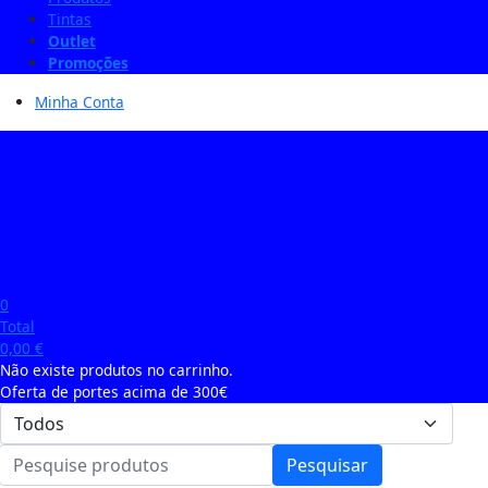
Tintas
Outlet
Promoções
Minha Conta
0
Total
0,00
€
Não existe produtos no carrinho.
Oferta de portes acima de 300€
Pesquisar