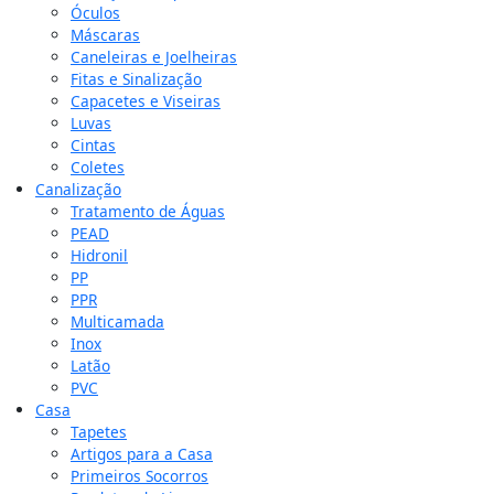
Óculos
Máscaras
Caneleiras e Joelheiras
Fitas e Sinalização
Capacetes e Viseiras
Luvas
Cintas
Coletes
Canalização
Tratamento de Águas
PEAD
Hidronil
PP
PPR
Multicamada
Inox
Latão
PVC
Casa
Tapetes
Artigos para a Casa
Primeiros Socorros