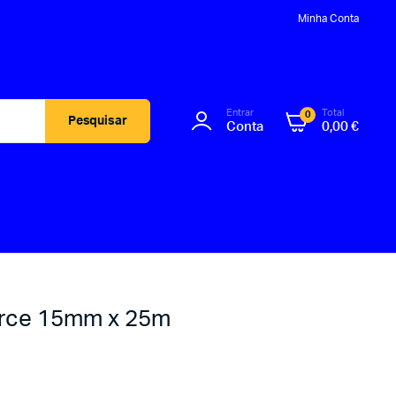
Minha Conta
Entrar
Total
0
Pesquisar
Conta
0,00
€
orce 15mm x 25m