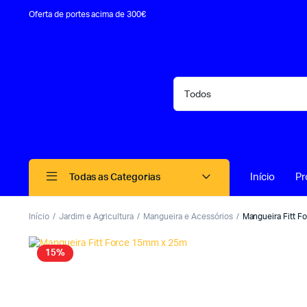
Oferta de portes acima de 300€
Início
Pr
Todas as Categorias
Início
Jardim e Agricultura
Mangueira e Acessórios
Mangueira Fitt 
15%