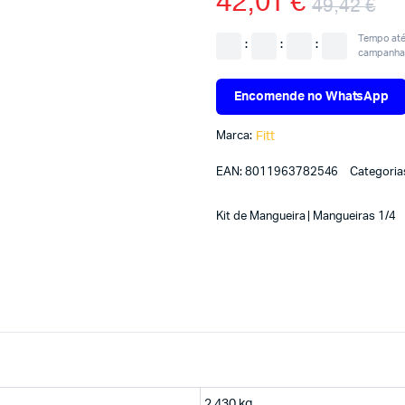
42,01
€
49,42
€
Tempo até 
:
:
:
campanha
Encomende no WhatsApp
Marca:
Fitt
EAN:
8011963782546
Categoria
Kit de Mangueira | Mangueiras 1/4
2,430 kg