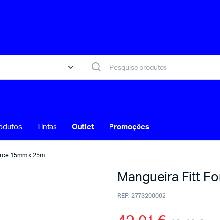
odutos
Tintas
Outlet
Promoções
Force 15mm x 25m
Mangueira Fitt F
REF:
2773200002