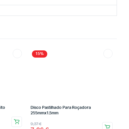
15%
ito
Disco Pastilhado Para Roçadora
255mmx1.5mm
9,37
€