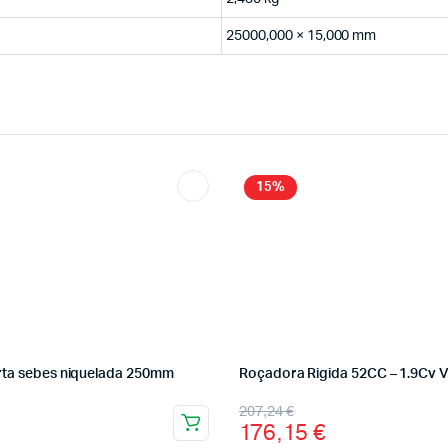
25000,000 × 15,000 mm
15%
rta sebes niquelada 250mm
Roçadora Rigida 52CC – 1.9Cv V
207,24
€
176,15
€