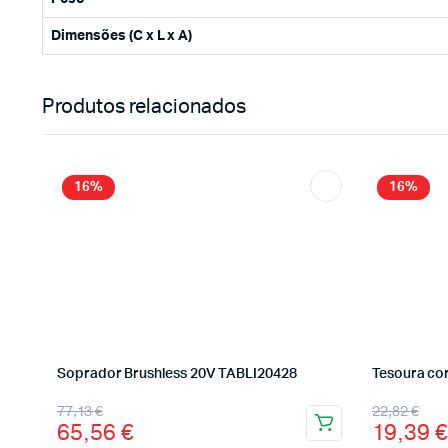
Dimensões (C x L x A)
Produtos relacionados
16%
16%
Soprador Brushless 20V TABLI20428
Tesoura co
77,13
€
22,82
€
65,56
€
19,39
€