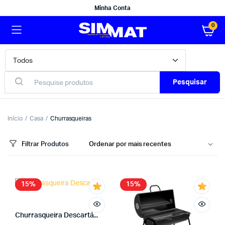
Minha Conta
0
Pesquisar
Início
Casa
Churrasqueiras
Filtrar Produtos
15%
15%
Churrasqueira Descartá...