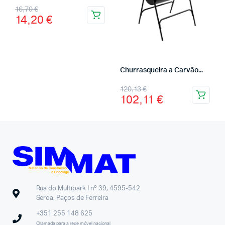
16,70
€
14,20
€
Churrasqueira a Carvão...
120,13
€
102,11
€
Rua do Multipark I nº 39, 4595-542
Seroa, Paços de Ferreira
+351 255 148 625
Chamada para a rede móvel nacional