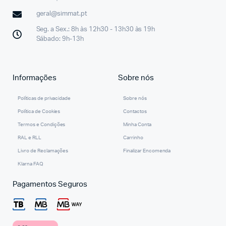
geral@simmat.pt
Seg. a Sex.: 8h às 12h30 - 13h30 às 19h
Sábado: 9h-13h
Informações
Sobre nós
Políticas de privacidade
Sobre nós
Política de Cookies
Contactos
Termos e Condições
Minha Conta
RAL e RLL
Carrinho
Livro de Reclamações
Finalizar Encomenda
Klarna FAQ
Pagamentos Seguros