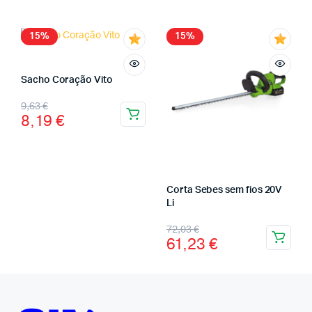
15%
15%
Sacho Coração Vito
9,63
€
8,19
€
Corta Sebes sem fios 20V
Li
72,03
€
61,23
€