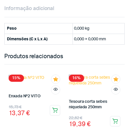
Informação adicional
Peso
0,000 kg
Dimensões (C x L x A)
0,000 × 0,000 mm
Produtos relacionados
15%
16%
Enxada Nº2 VITO
Tesoura corta sebes
15,73
€
niquelada 250mm
13,37
€
22,82
€
19,39
€