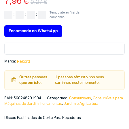
7,96
€
9,37
€
Tempo até ao final da
:
:
:
campanha
Encomende no WhatsApp
Marca:
Rekord
Outras pessoas
1 pessoas têm isto nos seus
querem isto.
carrinhos neste momento.
EAN:
5602482019041
Categorias:
Consumíveis
,
Consumíveis para
Máquinas de Jardim
,
Ferramentas
,
Jardim e Agricultura
Discos Pastilhados de Corte Para Roçadoras