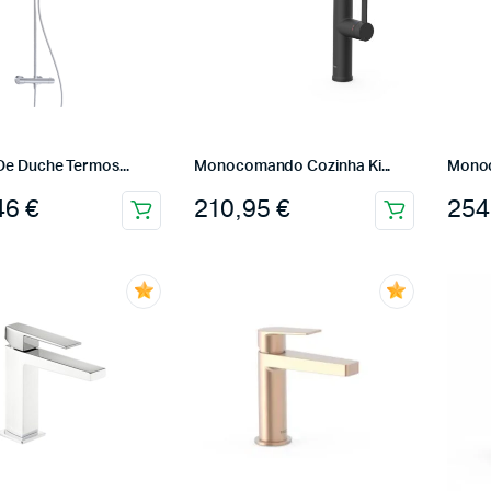
De Duche Termos...
Monocomando Cozinha Ki...
Monoc
46
€
210,95
€
254