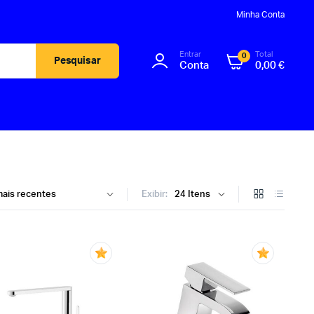
Minha Conta
Entrar
Total
0
Pesquisar
Conta
0,00
€
Exibir: