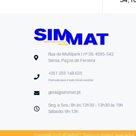
54,1
Rua do Multipark I nº 39, 4595-542
Seroa, Paços de Ferreira
+351 255 148 625
Chamada para a rede móvel nacional
geral@simmat.pt
Seg. a Sex.: 8h às 12h30 - 13h30 às 19h
Sábado: 9h-13h
Copyright 2026 © SIMMAT. Todos os direitos reservados.