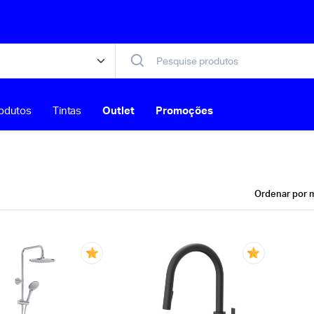
odutos
Tintas
Outlet
Promoções