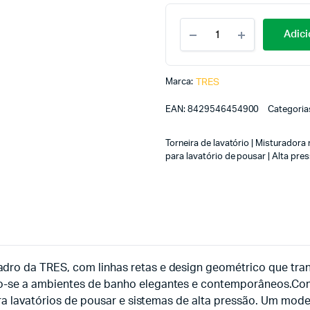
Adici
Marca:
TRES
EAN:
8429546454900
Categoria
Torneira de lavatório | Misturado
para lavatório de pousar | Alta pre
dro da TRES, com linhas retas e design geométrico que tra
o-se a ambientes de banho elegantes e contemporâneos.Com 
ara lavatórios de pousar e sistemas de alta pressão. Um mod