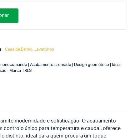
onar
s:
Casa de Banho
,
Lavatórios
ra monocomando | Acabamento cromado | Design geométrico | Ideal
ssão | Marca TRES
nsmite modernidade e sofisticação. O acabamento
controlo único para temperatura e caudal, oferece
elo distinto, ideal para quem procura um toque