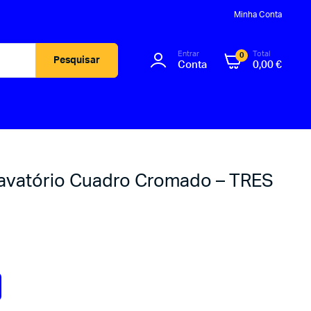
Minha Conta
Entrar
Total
0
Pesquisar
Conta
0,00
€
vatório Cuadro Cromado – TRES