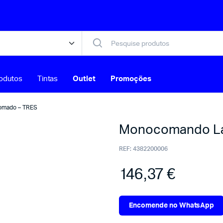
odutos
Tintas
Outlet
Promoções
omado – TRES
Monocomando La
REF:
4382200006
146,37
€
Encomende no WhatsApp