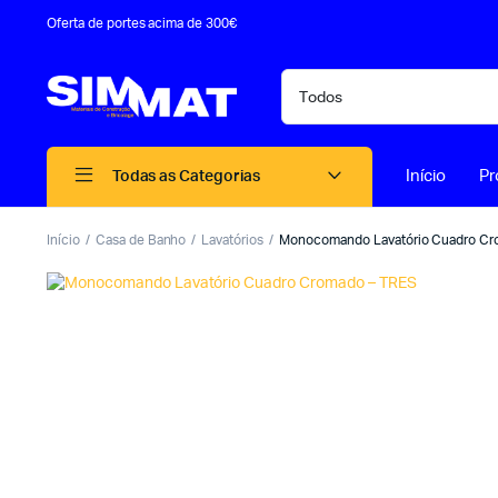
Oferta de portes acima de 300€
Início
Pr
Todas as Categorias
Início
Casa de Banho
Lavatórios
Monocomando Lavatório Cuadro Cr