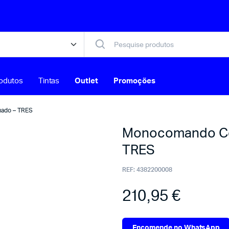
odutos
Tintas
Outlet
Promoções
mado – TRES
Monocomando Coz
TRES
REF:
4382200008
210,95
€
Encomende no WhatsApp