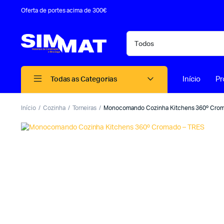
Oferta de portes acima de 300€
Início
Pr
Todas as Categorias
Início
Cozinha
Torneiras
Monocomando Cozinha Kitchens 360º Cro