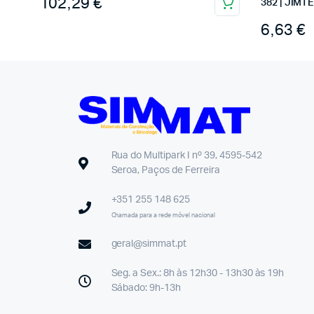
102,29
€
382 | JIMT
6,63
€
Rua do Multipark I nº 39, 4595-542
Seroa, Paços de Ferreira
+351 255 148 625
Chamada para a rede móvel nacional
geral@simmat.pt
Seg. a Sex.: 8h às 12h30 - 13h30 às 19h
Sábado: 9h-13h