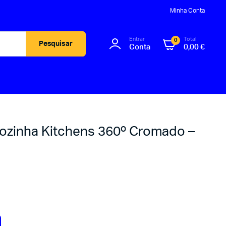
Minha Conta
Entrar
Total
0
Pesquisar
Conta
0,00
€
inha Kitchens 360º Cromado –