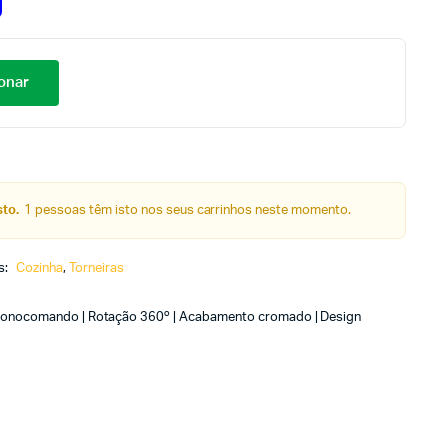
onar
to.
1 pessoas têm isto nos seus carrinhos neste momento.
s:
Cozinha
,
Torneiras
a monocomando | Rotação 360º | Acabamento cromado | Design