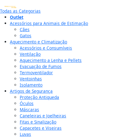
Todas as Categorias
Outlet
Acessórios para Animais de Estimação
Cães
Gatos
Aquecimento e Climatização
Acessórios e Consumíveis
Ventilação
Aquecimento a Lenha e Pellets
Evacuação de Fumos
Termoventilador
Ventoinhas
Isolamento
Artigos de Segurança
Proteção Antiqueda
Óculos
Máscaras
Caneleiras e Joelheiras
Fitas e Sinalização
Capacetes e Viseiras
Luvas