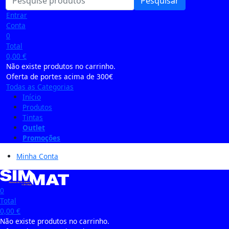
Pesquisar
Entrar
Conta
0
Total
0,00
€
Não existe produtos no carrinho.
Oferta de portes acima de 300€
Todas as Categorias
Início
Produtos
Tintas
Outlet
Promoções
Minha Conta
0
Total
0,00
€
Não existe produtos no carrinho.