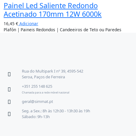
Painel Led Saliente Redondo
Acetinado 170mm 12W 6000k
16,45
€
Adicionar
Plafón | Paineis Redondos | Candeeiros de Teto ou Paredes
Rua do Multipark I nº 39, 4595-542
Seroa, Paços de Ferreira
+351 255 148 625
Chamada para a rede móvel nacional
geral@simmat.pt
Seg. a Sex.: 8h às 12h30 - 13h30 às 19h
Sábado: 9h-13h