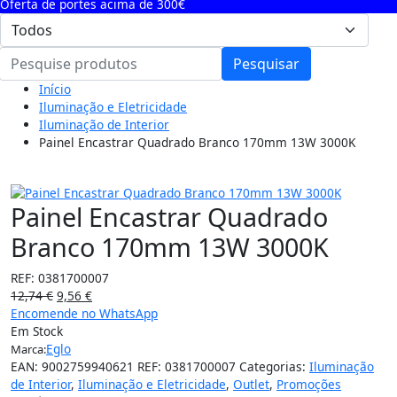
Oferta de portes acima de 300€
Pesquisar
Início
Iluminação e Eletricidade
Iluminação de Interior
Painel Encastrar Quadrado Branco 170mm 13W 3000K
25%
Painel Encastrar Quadrado
Branco 170mm 13W 3000K
REF:
0381700007
12,74
€
9,56
€
Encomende no WhatsApp
Em Stock
Eglo
Marca:
EAN:
9002759940621
REF:
0381700007
Categorias:
Iluminação
de Interior
,
Iluminação e Eletricidade
,
Outlet
,
Promoções