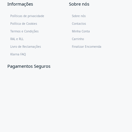
Informações
Sobre nós
Políticas de privacidade
Sobre nós
Política de Cookies
Contactos
Termos e Condições
Minha Conta
RAL e RLL
Carrinho
Livro de Reclamações
Finalizar Encomenda
Klarna FAQ
Pagamentos Seguros