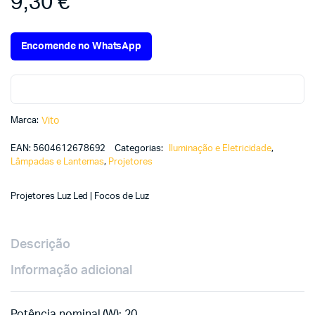
9,30
€
Encomende no WhatsApp
Marca:
Vito
EAN:
5604612678692
Categorias:
Iluminação e Eletricidade
,
Lâmpadas e Lanternas
,
Projetores
Projetores Luz Led | Focos de Luz
Descrição
Informação adicional
Potência nominal (W): 20