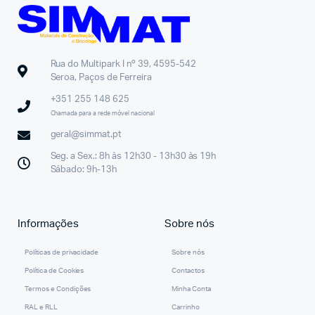
Rua do Multipark I nº 39, 4595-542
Seroa, Paços de Ferreira
+351 255 148 625
Chamada para a rede móvel nacional
geral@simmat.pt
Seg. a Sex.: 8h às 12h30 - 13h30 às 19h
Sábado: 9h-13h
Informações
Sobre nós
Políticas de privacidade
Sobre nós
Política de Cookies
Contactos
Termos e Condições
Minha Conta
RAL e RLL
Carrinho