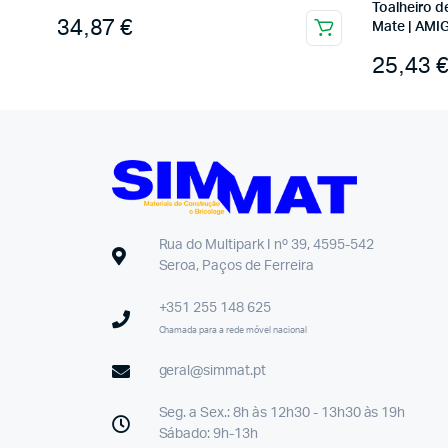
Toalheiro d
34,87
€
Mate | AMI
25,43
Rua do Multipark I nº 39, 4595-542
Seroa, Paços de Ferreira
+351 255 148 625
Chamada para a rede móvel nacional
geral@simmat.pt
Seg. a Sex.: 8h às 12h30 - 13h30 às 19h
Sábado: 9h-13h