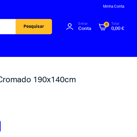
Minha Conta
Entrar
Total
0
Pesquisar
Conta
0,00
€
 Cromado 190x140cm