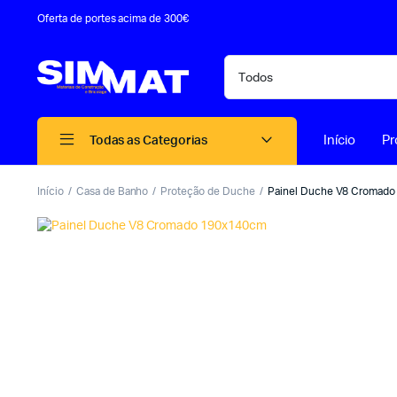
Oferta de portes acima de 300€
Início
Pr
Todas as Categorias
Início
Casa de Banho
Proteção de Duche
Painel Duche V8 Cromad