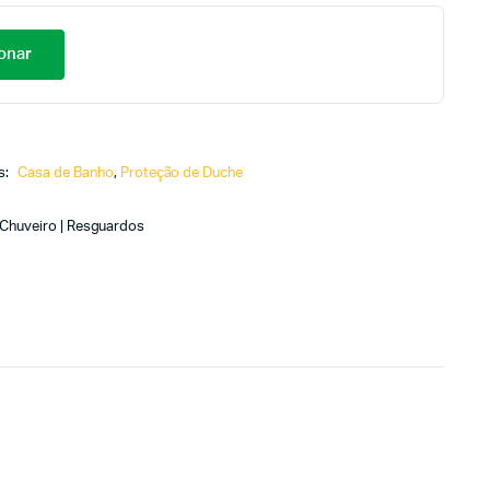
onar
s:
Casa de Banho
,
Proteção de Duche
e Chuveiro | Resguardos