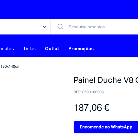
odutos
Tintas
Outlet
Promoções
o 190x140cm
Painel Duche V8
REF:
0693100096
187,06
€
Encomende no WhatsApp