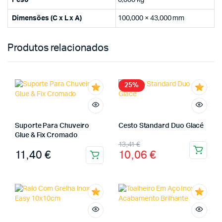
Peso
0,000 kg
Dimensões (C x L x A)
100,000 × 43,000 mm
Produtos relacionados
25%
Suporte Para Chuveiro
Cesto Standard Duo Glacé
Glue & Fix Cromado
13,41
€
11,40
€
10,06
€