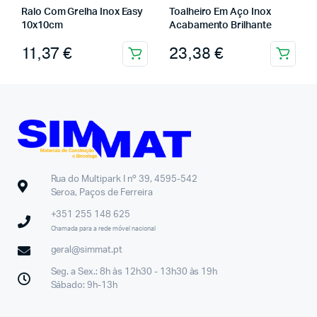
Ralo Com Grelha Inox Easy
Toalheiro Em Aço Inox
10x10cm
Acabamento Brilhante
11,37
€
23,38
€
Rua do Multipark I nº 39, 4595-542
Seroa, Paços de Ferreira
+351 255 148 625
Chamada para a rede móvel nacional
geral@simmat.pt
Seg. a Sex.: 8h às 12h30 - 13h30 às 19h
Sábado: 9h-13h