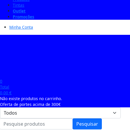
Tintas
Outlet
Promoções
Minha Conta
0
Total
0,00
€
Não existe produtos no carrinho.
Oferta de portes acima de 300€
Pesquisar