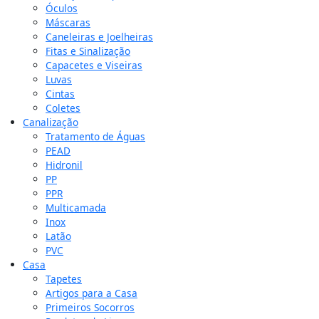
Óculos
Máscaras
Caneleiras e Joelheiras
Fitas e Sinalização
Capacetes e Viseiras
Luvas
Cintas
Coletes
Canalização
Tratamento de Águas
PEAD
Hidronil
PP
PPR
Multicamada
Inox
Latão
PVC
Casa
Tapetes
Artigos para a Casa
Primeiros Socorros