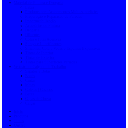
Material de Pintura e Drogaria
Lixas
Produtos para Acabamentos Multi-superfícies
Preparação e Reparação de Paredes
Impermeabilização
Acessórios de Pintura
Drogaria
Diluentes
Colas e Fitas Adesivas
Sprays e Lubrificantes
Silicones, Cola e Vedas e Espumas Expansivas
Tintas de Interior
Tintas de Exterior
Tintas para Superfícies Variadas
Vestuário e Calçado de Trabalho
Sapatos e Botas
Bonés
Cintas
Meias
Coletes | Casacos
Batas
Capas de Chuva
Calças
Início
Produtos
Tintas
Outlet