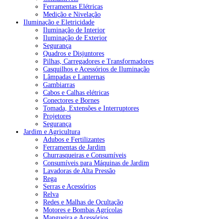
Ferramentas Elétricas
Medição e Nivelação
Iluminação e Eletricidade
Iluminação de Interior
Iluminação de Exterior
Segurança
Quadros e Disjuntores
Pilhas, Carregadores e Transformadores
Casquilhos e Acessórios de Iluminação
Lâmpadas e Lanternas
Gambiarras
Cabos e Calhas elétricas
Conectores e Bornes
Tomada, Extensões e Interruptores
Projetores
Segurança
Jardim e Agricultura
Adubos e Fertilizantes
Ferramentas de Jardim
Churrasqueiras e Consumíveis
Consumíveis para Máquinas de Jardim
Lavadoras de Alta Pressão
Rega
Serras e Acessórios
Relva
Redes e Malhas de Ocultação
Motores e Bombas Agrícolas
Mangueira e Acessórios