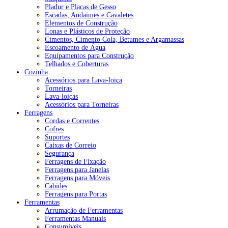
Pladur e Placas de Gesso
Escadas, Andaimes e Cavaletes
Elementos de Construção
Lonas e Plásticos de Proteção
Cimentos, Cimento Cola, Betumes e Argamassas
Escoamento de Água
Equipamentos para Construção
Telhados e Coberturas
Cozinha
Acessórios para Lava-loiça
Torneiras
Lava-loiças
Acessórios para Torneiras
Ferragens
Cordas e Correntes
Cofres
Suportes
Caixas de Correio
Segurança
Ferragens de Fixação
Ferragens para Janelas
Ferragens para Móveis
Cabides
Ferragens para Portas
Ferramentas
Arrumação de Ferramentas
Ferramentas Manuais
Consumíveis