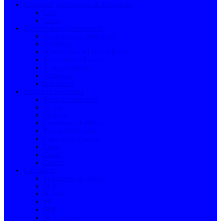
Acessórios para Animais de Estimação
Cães
Gatos
Aquecimento e Climatização
Acessórios e Consumíveis
Ventilação
Aquecimento a Lenha e Pellets
Evacuação de Fumos
Termoventilador
Ventoinhas
Isolamento
Artigos de Segurança
Proteção Antiqueda
Óculos
Máscaras
Caneleiras e Joelheiras
Fitas e Sinalização
Capacetes e Viseiras
Luvas
Cintas
Coletes
Canalização
Tratamento de Águas
PEAD
Hidronil
PP
PPR
Multicamada