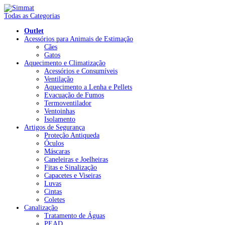
Todas as Categorias
Outlet
Acessórios para Animais de Estimação
Cães
Gatos
Aquecimento e Climatização
Acessórios e Consumíveis
Ventilação
Aquecimento a Lenha e Pellets
Evacuação de Fumos
Termoventilador
Ventoinhas
Isolamento
Artigos de Segurança
Proteção Antiqueda
Óculos
Máscaras
Caneleiras e Joelheiras
Fitas e Sinalização
Capacetes e Viseiras
Luvas
Cintas
Coletes
Canalização
Tratamento de Águas
PEAD