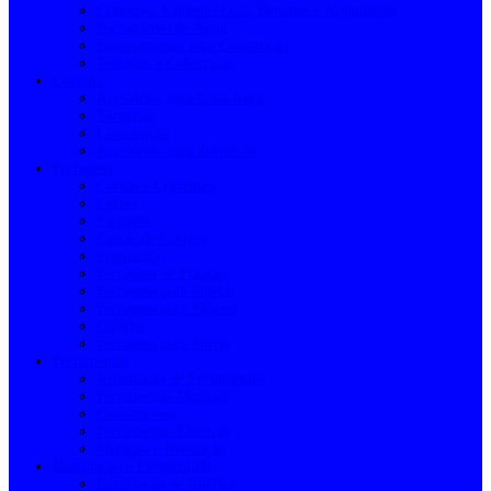
Cimentos, Cimento Cola, Betumes e Argamassas
Escoamento de Água
Equipamentos para Construção
Telhados e Coberturas
Cozinha
Acessórios para Lava-loiça
Torneiras
Lava-loiças
Acessórios para Torneiras
Ferragens
Cordas e Correntes
Cofres
Suportes
Caixas de Correio
Segurança
Ferragens de Fixação
Ferragens para Janelas
Ferragens para Móveis
Cabides
Ferragens para Portas
Ferramentas
Arrumação de Ferramentas
Ferramentas Manuais
Consumíveis
Ferramentas Elétricas
Medição e Nivelação
Iluminação e Eletricidade
Iluminação de Interior