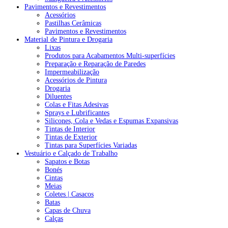
Pavimentos e Revestimentos
Acessórios
Pastilhas Cerâmicas
Pavimentos e Revestimentos
Material de Pintura e Drogaria
Lixas
Produtos para Acabamentos Multi-superfícies
Preparação e Reparação de Paredes
Impermeabilização
Acessórios de Pintura
Drogaria
Diluentes
Colas e Fitas Adesivas
Sprays e Lubrificantes
Silicones, Cola e Vedas e Espumas Expansivas
Tintas de Interior
Tintas de Exterior
Tintas para Superfícies Variadas
Vestuário e Calçado de Trabalho
Sapatos e Botas
Bonés
Cintas
Meias
Coletes | Casacos
Batas
Capas de Chuva
Calças