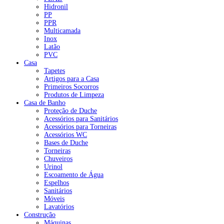
Hidronil
PP
PPR
Multicamada
Inox
Latão
PVC
Casa
Tapetes
Artigos para a Casa
Primeiros Socorros
Produtos de Limpeza
Casa de Banho
Proteção de Duche
Acessórios para Sanitários
Acessórios para Torneiras
Acessórios WC
Bases de Duche
Torneiras
Chuveiros
Urinol
Escoamento de Água
Espelhos
Sanitários
Móveis
Lavatórios
Construção
Máquinas