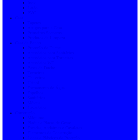
Inox
Latão
PVC
Casa
Tapetes
Artigos para a Casa
Primeiros Socorros
Produtos de Limpeza
Casa de Banho
Proteção de Duche
Acessórios para Sanitários
Acessórios para Torneiras
Acessórios WC
Bases de Duche
Torneiras
Chuveiros
Urinol
Escoamento de Água
Espelhos
Sanitários
Móveis
Lavatórios
Construção
Máquinas
Pladur e Placas de Gesso
Escadas, Andaimes e Cavaletes
Elementos de Construção
Lonas e Plásticos de Proteção