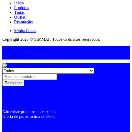
Início
Produtos
Tintas
Outlet
Promoções
Minha Conta
Copyright 2026 © SIMMAT. Todos os direitos reservados.
Oferta de portes acima de 300€
Minha Conta
Pesquisar
Entrar
Conta
0
Total
0,00
€
Não existe produtos no carrinho.
Oferta de portes acima de 300€
Todas as Categorias
Outlet