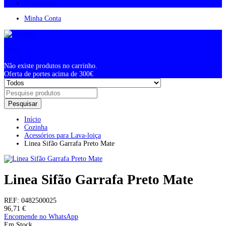
Promoções
Minha Conta
0
Total
0,00
€
Não existe produtos no carrinho.
Oferta de portes acima de 300€
Pesquisar
Início
Cozinha
Acessórios para Lava-loiça
Linea Sifão Garrafa Preto Mate
Linea Sifão Garrafa Preto Mate
REF:
0482500025
96,71
€
Encomende no WhatsApp
Em Stock