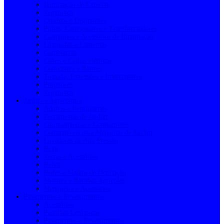
Iluminação de Exterior
Segurança
Quadros e Disjuntores
Pilhas, Carregadores e Transformadores
Casquilhos e Acessórios de Iluminação
Lâmpadas e Lanternas
Gambiarras
Cabos e Calhas elétricas
Conectores e Bornes
Tomada, Extensões e Interruptores
Projetores
Segurança
Jardim e Agricultura
Adubos e Fertilizantes
Ferramentas de Jardim
Churrasqueiras e Consumíveis
Consumíveis para Máquinas de Jardim
Lavadoras de Alta Pressão
Rega
Serras e Acessórios
Relva
Redes e Malhas de Ocultação
Motores e Bombas Agrícolas
Mangueira e Acessórios
Pavimentos e Revestimentos
Acessórios
Pastilhas Cerâmicas
Pavimentos e Revestimentos