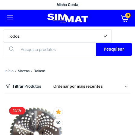
Minha Conta
0
Pesquisar
Início
Marcas
Rekord
Filtrar Produtos
15%