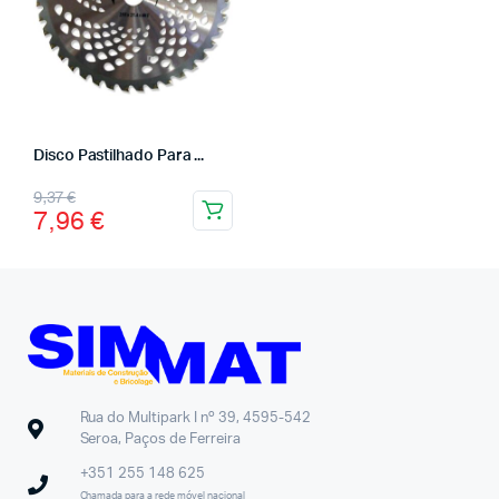
Disco Pastilhado Para ...
9,37
€
7,96
€
Rua do Multipark I nº 39, 4595-542
Seroa, Paços de Ferreira
+351 255 148 625
Chamada para a rede móvel nacional