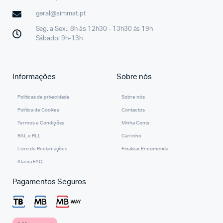
geral@simmat.pt
Seg. a Sex.: 8h às 12h30 - 13h30 às 19h
Sábado: 9h-13h
Informações
Sobre nós
Políticas de privacidade
Sobre nós
Política de Cookies
Contactos
Termos e Condições
Minha Conta
RAL e RLL
Carrinho
Livro de Reclamações
Finalizar Encomenda
Klarna FAQ
Pagamentos Seguros