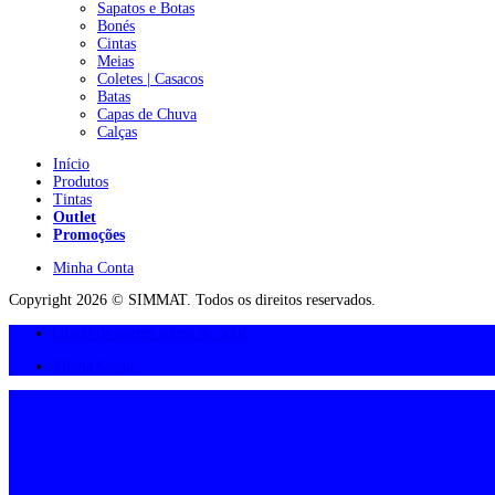
Sapatos e Botas
Bonés
Cintas
Meias
Coletes | Casacos
Batas
Capas de Chuva
Calças
Início
Produtos
Tintas
Outlet
Promoções
Minha Conta
Copyright 2026 © SIMMAT. Todos os direitos reservados.
Oferta de portes acima de 300€
Minha Conta