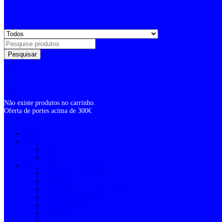
Pesquisar
Entrar
Conta
0
Total
0,00
€
Não existe produtos no carrinho.
Oferta de portes acima de 300€
Todas as Categorias
Outlet
Acessórios para Animais de Estimação
Cães
Gatos
Aquecimento e Climatização
Acessórios e Consumíveis
Ventilação
Aquecimento a Lenha e Pellets
Evacuação de Fumos
Termoventilador
Ventoinhas
Isolamento