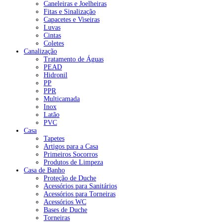
Caneleiras e Joelheiras
Fitas e Sinalização
Capacetes e Viseiras
Luvas
Cintas
Coletes
Canalização
Tratamento de Águas
PEAD
Hidronil
PP
PPR
Multicamada
Inox
Latão
PVC
Casa
Tapetes
Artigos para a Casa
Primeiros Socorros
Produtos de Limpeza
Casa de Banho
Proteção de Duche
Acessórios para Sanitários
Acessórios para Torneiras
Acessórios WC
Bases de Duche
Torneiras