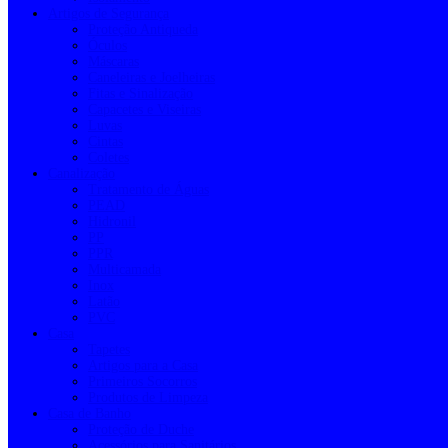
Artigos de Segurança
Proteção Antiqueda
Óculos
Máscaras
Caneleiras e Joelheiras
Fitas e Sinalização
Capacetes e Viseiras
Luvas
Cintas
Coletes
Canalização
Tratamento de Águas
PEAD
Hidronil
PP
PPR
Multicamada
Inox
Latão
PVC
Casa
Tapetes
Artigos para a Casa
Primeiros Socorros
Produtos de Limpeza
Casa de Banho
Proteção de Duche
Acessórios para Sanitários