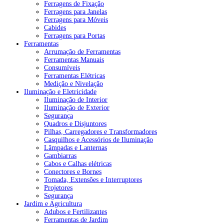
Ferragens de Fixação
Ferragens para Janelas
Ferragens para Móveis
Cabides
Ferragens para Portas
Ferramentas
Arrumação de Ferramentas
Ferramentas Manuais
Consumíveis
Ferramentas Elétricas
Medição e Nivelação
Iluminação e Eletricidade
Iluminação de Interior
Iluminação de Exterior
Segurança
Quadros e Disjuntores
Pilhas, Carregadores e Transformadores
Casquilhos e Acessórios de Iluminação
Lâmpadas e Lanternas
Gambiarras
Cabos e Calhas elétricas
Conectores e Bornes
Tomada, Extensões e Interruptores
Projetores
Segurança
Jardim e Agricultura
Adubos e Fertilizantes
Ferramentas de Jardim