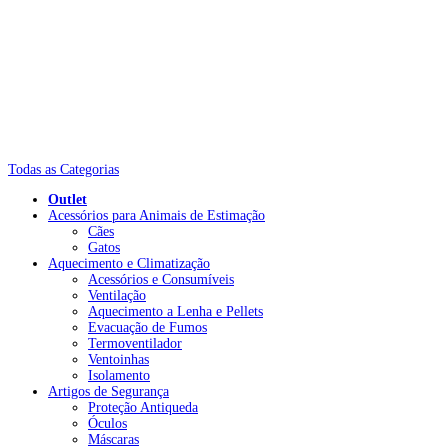
Todas as Categorias
Outlet
Acessórios para Animais de Estimação
Cães
Gatos
Aquecimento e Climatização
Acessórios e Consumíveis
Ventilação
Aquecimento a Lenha e Pellets
Evacuação de Fumos
Termoventilador
Ventoinhas
Isolamento
Artigos de Segurança
Proteção Antiqueda
Óculos
Máscaras