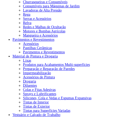
Churrasqueiras e Consumíveis
Consumíveis para Máquinas de Jardim
Lavadoras de Alta Pressão
Rega
Serras e Acessórios
Relva
Redes e Malhas de Ocultação
Motores e Bombas Agrícolas
Mangueira e Acessórios
Pavimentos e Revestimentos
Acessórios
Pastilhas Cerâmicas
Pavimentos e Revestimentos
Material de Pintura e Drogaria
Lixas
Produtos para Acabamentos Multi-superfícies
Preparação e Reparação de Paredes
Impermeabilização
Acessórios de Pintura
Drogaria
Diluentes
Colas e Fitas Adesivas
Sprays e Lubrificantes
Silicones, Cola e Vedas e Espumas Expansivas
Tintas de Interior
Tintas de Exterior
Tintas para Superfícies Variadas
Vestuário e Calçado de Trabalho