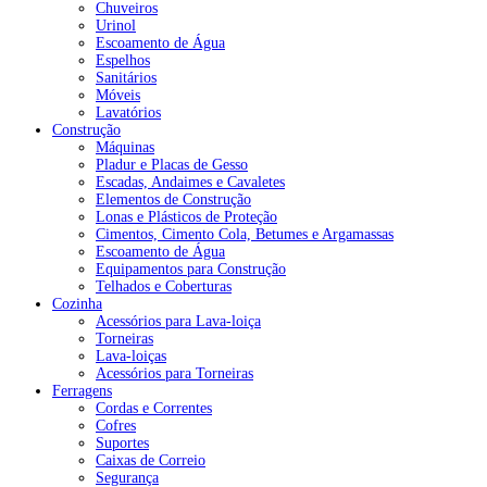
Chuveiros
Urinol
Escoamento de Água
Espelhos
Sanitários
Móveis
Lavatórios
Construção
Máquinas
Pladur e Placas de Gesso
Escadas, Andaimes e Cavaletes
Elementos de Construção
Lonas e Plásticos de Proteção
Cimentos, Cimento Cola, Betumes e Argamassas
Escoamento de Água
Equipamentos para Construção
Telhados e Coberturas
Cozinha
Acessórios para Lava-loiça
Torneiras
Lava-loiças
Acessórios para Torneiras
Ferragens
Cordas e Correntes
Cofres
Suportes
Caixas de Correio
Segurança