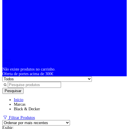
0
Total
0,00
€
Não existe produtos no carrinho.
Oferta de portes acima de 300€
Pesquisar
Início
Marcas
Black & Decker
Filtrar Produtos
Exibir: