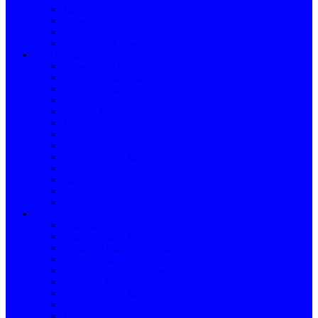
Tapetes
Artigos para a Casa
Primeiros Socorros
Produtos de Limpeza
Casa de Banho
Proteção de Duche
Acessórios para Sanitários
Acessórios para Torneiras
Acessórios WC
Bases de Duche
Torneiras
Chuveiros
Urinol
Escoamento de Água
Espelhos
Sanitários
Móveis
Lavatórios
Construção
Máquinas
Pladur e Placas de Gesso
Escadas, Andaimes e Cavaletes
Elementos de Construção
Lonas e Plásticos de Proteção
Cimentos, Cimento Cola, Betumes e Argamassas
Escoamento de Água
Equipamentos para Construção
Telhados e Coberturas