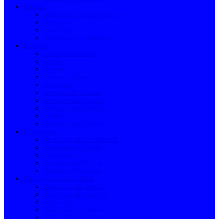
Cozinha
Acessórios para Lava-loiça
Torneiras
Lava-loiças
Acessórios para Torneiras
Ferragens
Cordas e Correntes
Cofres
Suportes
Caixas de Correio
Segurança
Ferragens de Fixação
Ferragens para Janelas
Ferragens para Móveis
Cabides
Ferragens para Portas
Ferramentas
Arrumação de Ferramentas
Ferramentas Manuais
Consumíveis
Ferramentas Elétricas
Medição e Nivelação
Iluminação e Eletricidade
Iluminação de Interior
Iluminação de Exterior
Segurança
Quadros e Disjuntores
Pilhas, Carregadores e Transformadores