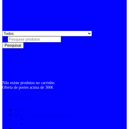
Pesquisar
Entrar
Conta
0
Total
0,00
€
Não existe produtos no carrinho.
Oferta de portes acima de 300€
Todas as Categorias
Outlet
Acessórios para Animais de Estimação
Cães
Gatos
Aquecimento e Climatização