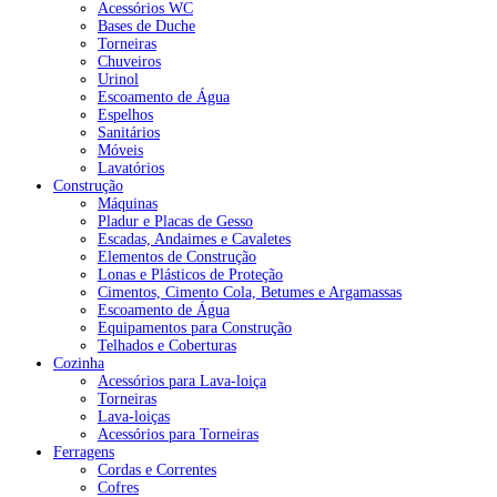
Acessórios WC
Bases de Duche
Torneiras
Chuveiros
Urinol
Escoamento de Água
Espelhos
Sanitários
Móveis
Lavatórios
Construção
Máquinas
Pladur e Placas de Gesso
Escadas, Andaimes e Cavaletes
Elementos de Construção
Lonas e Plásticos de Proteção
Cimentos, Cimento Cola, Betumes e Argamassas
Escoamento de Água
Equipamentos para Construção
Telhados e Coberturas
Cozinha
Acessórios para Lava-loiça
Torneiras
Lava-loiças
Acessórios para Torneiras
Ferragens
Cordas e Correntes
Cofres