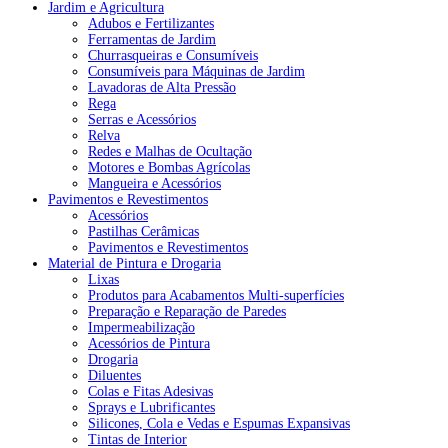
Jardim e Agricultura
Adubos e Fertilizantes
Ferramentas de Jardim
Churrasqueiras e Consumíveis
Consumíveis para Máquinas de Jardim
Lavadoras de Alta Pressão
Rega
Serras e Acessórios
Relva
Redes e Malhas de Ocultação
Motores e Bombas Agrícolas
Mangueira e Acessórios
Pavimentos e Revestimentos
Acessórios
Pastilhas Cerâmicas
Pavimentos e Revestimentos
Material de Pintura e Drogaria
Lixas
Produtos para Acabamentos Multi-superfícies
Preparação e Reparação de Paredes
Impermeabilização
Acessórios de Pintura
Drogaria
Diluentes
Colas e Fitas Adesivas
Sprays e Lubrificantes
Silicones, Cola e Vedas e Espumas Expansivas
Tintas de Interior