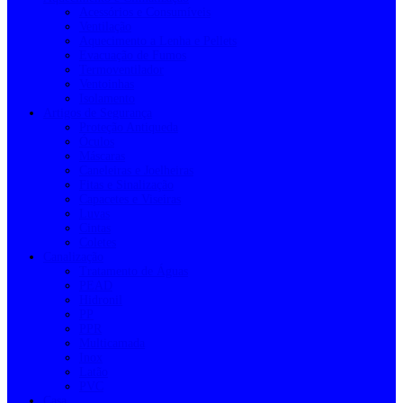
Acessórios e Consumíveis
Ventilação
Aquecimento a Lenha e Pellets
Evacuação de Fumos
Termoventilador
Ventoinhas
Isolamento
Artigos de Segurança
Proteção Antiqueda
Óculos
Máscaras
Caneleiras e Joelheiras
Fitas e Sinalização
Capacetes e Viseiras
Luvas
Cintas
Coletes
Canalização
Tratamento de Águas
PEAD
Hidronil
PP
PPR
Multicamada
Inox
Latão
PVC
Casa