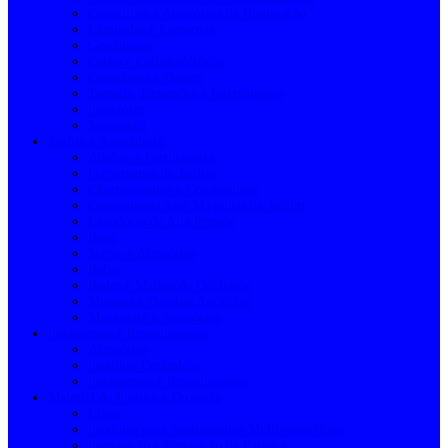
Casquilhos e Acessórios de Iluminação
Lâmpadas e Lanternas
Gambiarras
Cabos e Calhas elétricas
Conectores e Bornes
Tomada, Extensões e Interruptores
Projetores
Segurança
Jardim e Agricultura
Adubos e Fertilizantes
Ferramentas de Jardim
Churrasqueiras e Consumíveis
Consumíveis para Máquinas de Jardim
Lavadoras de Alta Pressão
Rega
Serras e Acessórios
Relva
Redes e Malhas de Ocultação
Motores e Bombas Agrícolas
Mangueira e Acessórios
Pavimentos e Revestimentos
Acessórios
Pastilhas Cerâmicas
Pavimentos e Revestimentos
Material de Pintura e Drogaria
Lixas
Produtos para Acabamentos Multi-superfícies
Preparação e Reparação de Paredes