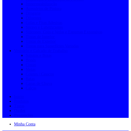
Impermeabilização
Acessórios de Pintura
Drogaria
Diluentes
Colas e Fitas Adesivas
Sprays e Lubrificantes
Silicones, Cola e Vedas e Espumas Expansivas
Tintas de Interior
Tintas de Exterior
Tintas para Superfícies Variadas
Vestuário e Calçado de Trabalho
Sapatos e Botas
Bonés
Cintas
Meias
Coletes | Casacos
Batas
Capas de Chuva
Calças
Início
Produtos
Tintas
Outlet
Promoções
Minha Conta