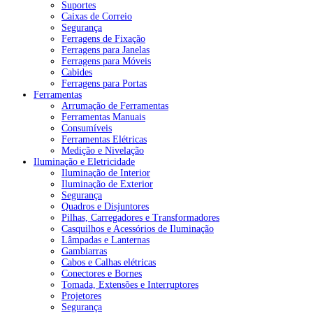
Suportes
Caixas de Correio
Segurança
Ferragens de Fixação
Ferragens para Janelas
Ferragens para Móveis
Cabides
Ferragens para Portas
Ferramentas
Arrumação de Ferramentas
Ferramentas Manuais
Consumíveis
Ferramentas Elétricas
Medição e Nivelação
Iluminação e Eletricidade
Iluminação de Interior
Iluminação de Exterior
Segurança
Quadros e Disjuntores
Pilhas, Carregadores e Transformadores
Casquilhos e Acessórios de Iluminação
Lâmpadas e Lanternas
Gambiarras
Cabos e Calhas elétricas
Conectores e Bornes
Tomada, Extensões e Interruptores
Projetores
Segurança