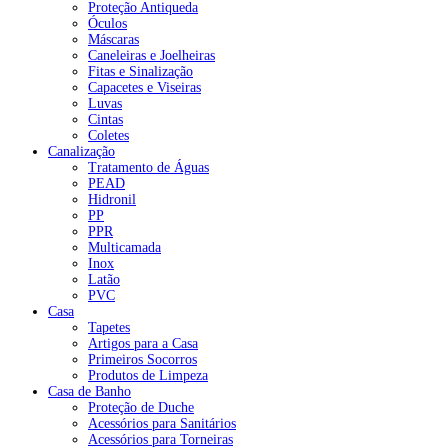
Proteção Antiqueda
Óculos
Máscaras
Caneleiras e Joelheiras
Fitas e Sinalização
Capacetes e Viseiras
Luvas
Cintas
Coletes
Canalização
Tratamento de Águas
PEAD
Hidronil
PP
PPR
Multicamada
Inox
Latão
PVC
Casa
Tapetes
Artigos para a Casa
Primeiros Socorros
Produtos de Limpeza
Casa de Banho
Proteção de Duche
Acessórios para Sanitários
Acessórios para Torneiras