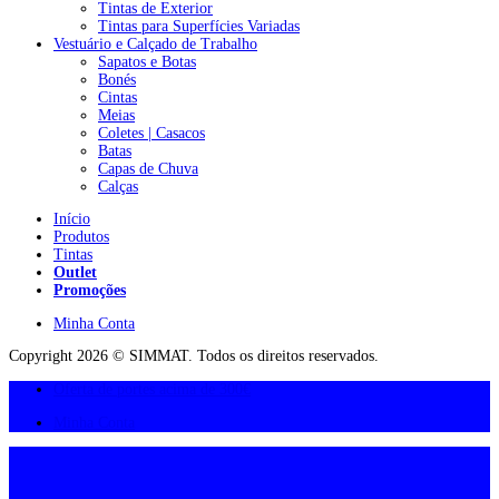
Tintas de Exterior
Tintas para Superfícies Variadas
Vestuário e Calçado de Trabalho
Sapatos e Botas
Bonés
Cintas
Meias
Coletes | Casacos
Batas
Capas de Chuva
Calças
Início
Produtos
Tintas
Outlet
Promoções
Minha Conta
Copyright 2026 © SIMMAT. Todos os direitos reservados.
Oferta de portes acima de 300€
Minha Conta