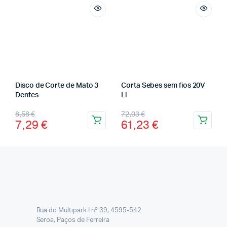
Disco de Corte de Mato 3
Corta Sebes sem fios 20V
Dentes
Li
8,58
€
72,03
€
7,29
€
61,23
€
Rua do Multipark I nº 39, 4595-542
Seroa, Paços de Ferreira