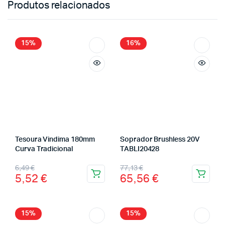
Produtos relacionados
15%
16%
Tesoura Vindima 180mm
Soprador Brushless 20V
Curva Tradicional
TABLI20428
6,49
€
77,13
€
5,52
€
65,56
€
15%
15%