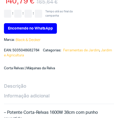
140,79
€
165,64
€
Tempo até ao final da
:
:
:
campanha
Encomende no WhatsApp
Marca:
Black & Decker
EAN:
5035048682784
Categorias:
Ferramentas de Jardim
,
Jardim
e Agricultura
Corta Relvas | Máquinas da Relva
Descrição
Informação adicional
– Potente Corta-Relvas 1600W 38cm com punho