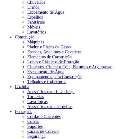
Chuveiros
Urinol
Escoamento de Água
Espelhos
Sanitários
Móveis
Lavatórios
Construção
Máquinas
Pladur e Placas de Gesso
Escadas, Andaimes e Cavaletes
Elementos de Construção
Lonas e Plásticos de Proteção
Cimentos, Cimento Cola, Betumes e Argamassas
Escoamento de Água
Equipamentos para Construção
Telhados e Coberturas
Cozinha
Acessórios para Lava-loiça
Torneiras
Lava-loiças
Acessórios para Torneiras
Ferragens
Cordas e Correntes
Cofres
Suportes
Caixas de Correio
Segurança