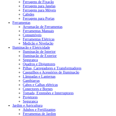
Ferragens de Fixação
Ferragens para Janelas
Ferragens para Móveis
Cabides
Ferragens para Portas
Ferramentas
Arrumação de Ferramentas
Ferramentas Manuais
Consumíveis
Ferramentas Elétricas
Medição e Nivelação
Iluminação e Eletricidade
Iluminação de Interior
Iluminação de Exterior
Segurança
Quadros e Disjuntores
Pilhas, Carregadores e Transformadores
Casquilhos e Acessórios de Iluminação
Lâmpadas e Lanternas
Gambiarras
Cabos e Calhas elétricas
Conectores e Bornes
Tomada, Extensões e Interruptores
Projetores
Segurança
Jardim e Agricultura
Adubos e Fertilizantes
Ferramentas de Jardim