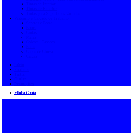
Tintas de Interior
Tintas de Exterior
Tintas para Superfícies Variadas
Vestuário e Calçado de Trabalho
Sapatos e Botas
Bonés
Cintas
Meias
Coletes | Casacos
Batas
Capas de Chuva
Calças
Início
Produtos
Tintas
Outlet
Promoções
Minha Conta