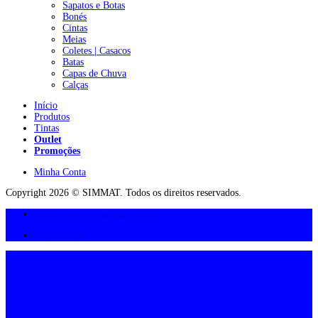
Sapatos e Botas
Bonés
Cintas
Meias
Coletes | Casacos
Batas
Capas de Chuva
Calças
Início
Produtos
Tintas
Outlet
Promoções
Minha Conta
Copyright 2026 © SIMMAT. Todos os direitos reservados.
Oferta de portes acima de 300€
Minha Conta