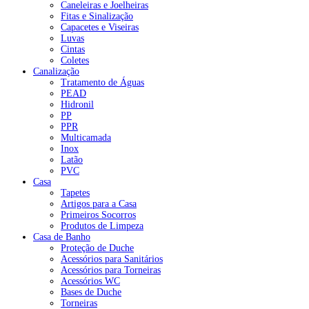
Caneleiras e Joelheiras
Fitas e Sinalização
Capacetes e Viseiras
Luvas
Cintas
Coletes
Canalização
Tratamento de Águas
PEAD
Hidronil
PP
PPR
Multicamada
Inox
Latão
PVC
Casa
Tapetes
Artigos para a Casa
Primeiros Socorros
Produtos de Limpeza
Casa de Banho
Proteção de Duche
Acessórios para Sanitários
Acessórios para Torneiras
Acessórios WC
Bases de Duche
Torneiras