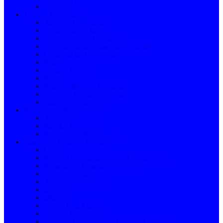
Segurança
Jardim e Agricultura
Adubos e Fertilizantes
Ferramentas de Jardim
Churrasqueiras e Consumíveis
Consumíveis para Máquinas de Jardim
Lavadoras de Alta Pressão
Rega
Serras e Acessórios
Relva
Redes e Malhas de Ocultação
Motores e Bombas Agrícolas
Mangueira e Acessórios
Pavimentos e Revestimentos
Acessórios
Pastilhas Cerâmicas
Pavimentos e Revestimentos
Material de Pintura e Drogaria
Lixas
Produtos para Acabamentos Multi-superfícies
Preparação e Reparação de Paredes
Impermeabilização
Acessórios de Pintura
Drogaria
Diluentes
Colas e Fitas Adesivas
Sprays e Lubrificantes
Silicones, Cola e Vedas e Espumas Expansivas