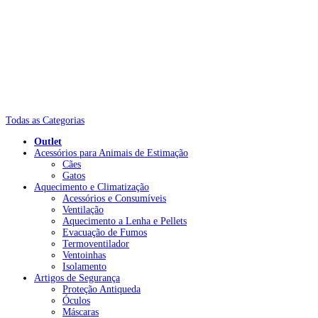
Todas as Categorias
Outlet
Acessórios para Animais de Estimação
Cães
Gatos
Aquecimento e Climatização
Acessórios e Consumíveis
Ventilação
Aquecimento a Lenha e Pellets
Evacuação de Fumos
Termoventilador
Ventoinhas
Isolamento
Artigos de Segurança
Proteção Antiqueda
Óculos
Máscaras