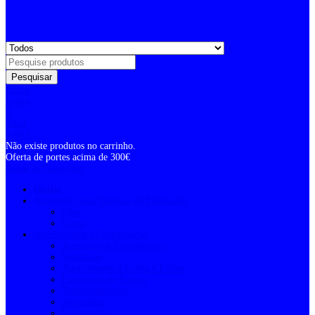
Pesquisar
Entrar
Conta
0
Total
0,00
€
Não existe produtos no carrinho.
Oferta de portes acima de 300€
Todas as Categorias
Outlet
Acessórios para Animais de Estimação
Cães
Gatos
Aquecimento e Climatização
Acessórios e Consumíveis
Ventilação
Aquecimento a Lenha e Pellets
Evacuação de Fumos
Termoventilador
Ventoinhas
Isolamento