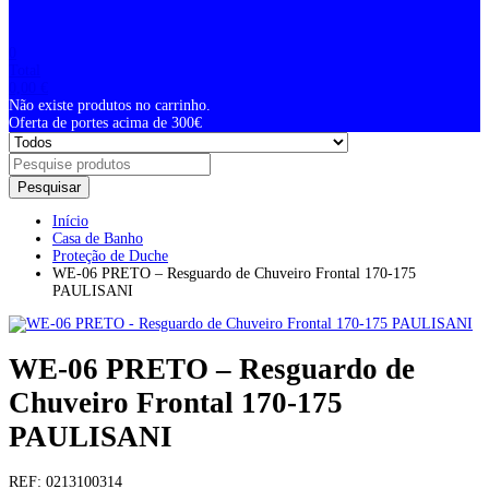
0
Total
0,00
€
Não existe produtos no carrinho.
Oferta de portes acima de 300€
Pesquisar
Início
Casa de Banho
Proteção de Duche
WE-06 PRETO – Resguardo de Chuveiro Frontal 170-175
PAULISANI
WE-06 PRETO – Resguardo de
Chuveiro Frontal 170-175
PAULISANI
REF:
0213100314