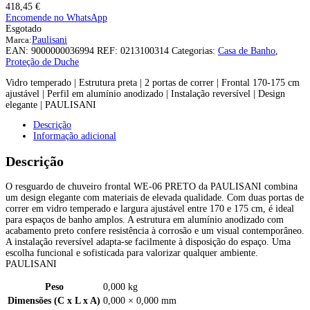
418,45
€
Encomende no WhatsApp
Esgotado
Marca:
Paulisani
EAN:
9000000036994
REF:
0213100314
Categorias:
Casa de Banho
,
Proteção de Duche
Vidro temperado | Estrutura preta | 2 portas de correr | Frontal 170-175 cm
ajustável | Perfil em alumínio anodizado | Instalação reversível | Design
elegante | PAULISANI
Descrição
Informação adicional
Descrição
O resguardo de chuveiro frontal WE-06 PRETO da PAULISANI combina
um design elegante com materiais de elevada qualidade. Com duas portas de
correr em vidro temperado e largura ajustável entre 170 e 175 cm, é ideal
para espaços de banho amplos. A estrutura em alumínio anodizado com
acabamento preto confere resistência à corrosão e um visual contemporâneo.
A instalação reversível adapta-se facilmente à disposição do espaço. Uma
escolha funcional e sofisticada para valorizar qualquer ambiente.
PAULISANI
Peso
0,000 kg
Dimensões (C x L x A)
0,000 × 0,000 mm