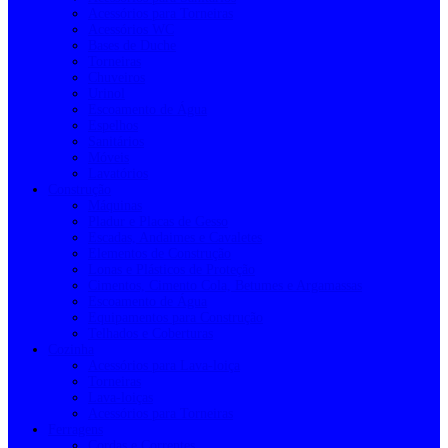
Acessórios para Torneiras
Acessórios WC
Bases de Duche
Torneiras
Chuveiros
Urinol
Escoamento de Água
Espelhos
Sanitários
Móveis
Lavatórios
Construção
Máquinas
Pladur e Placas de Gesso
Escadas, Andaimes e Cavaletes
Elementos de Construção
Lonas e Plásticos de Proteção
Cimentos, Cimento Cola, Betumes e Argamassas
Escoamento de Água
Equipamentos para Construção
Telhados e Coberturas
Cozinha
Acessórios para Lava-loiça
Torneiras
Lava-loiças
Acessórios para Torneiras
Ferragens
Cordas e Correntes