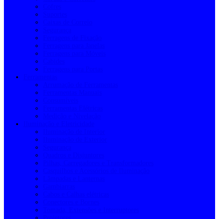
Cofres
Suportes
Caixas de Correio
Segurança
Ferragens de Fixação
Ferragens para Janelas
Ferragens para Móveis
Cabides
Ferragens para Portas
Ferramentas
Arrumação de Ferramentas
Ferramentas Manuais
Consumíveis
Ferramentas Elétricas
Medição e Nivelação
Iluminação e Eletricidade
Iluminação de Interior
Iluminação de Exterior
Segurança
Quadros e Disjuntores
Pilhas, Carregadores e Transformadores
Casquilhos e Acessórios de Iluminação
Lâmpadas e Lanternas
Gambiarras
Cabos e Calhas elétricas
Conectores e Bornes
Tomada, Extensões e Interruptores
Projetores