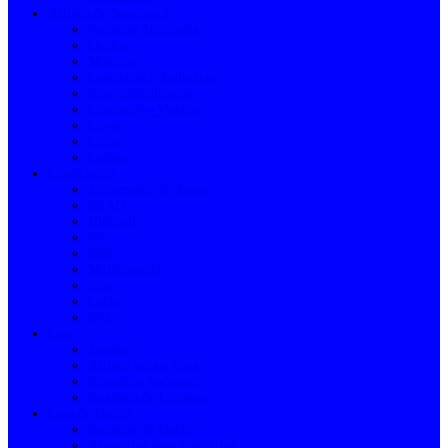
Artigos de Segurança
Proteção Antiqueda
Óculos
Máscaras
Caneleiras e Joelheiras
Fitas e Sinalização
Capacetes e Viseiras
Luvas
Cintas
Coletes
Canalização
Tratamento de Águas
PEAD
Hidronil
PP
PPR
Multicamada
Inox
Latão
PVC
Casa
Tapetes
Artigos para a Casa
Primeiros Socorros
Produtos de Limpeza
Casa de Banho
Proteção de Duche
Acessórios para Sanitários