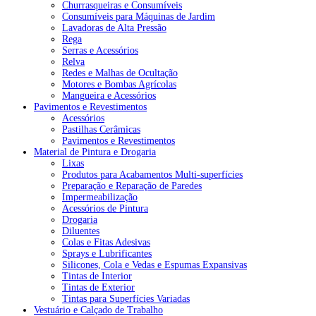
Churrasqueiras e Consumíveis
Consumíveis para Máquinas de Jardim
Lavadoras de Alta Pressão
Rega
Serras e Acessórios
Relva
Redes e Malhas de Ocultação
Motores e Bombas Agrícolas
Mangueira e Acessórios
Pavimentos e Revestimentos
Acessórios
Pastilhas Cerâmicas
Pavimentos e Revestimentos
Material de Pintura e Drogaria
Lixas
Produtos para Acabamentos Multi-superfícies
Preparação e Reparação de Paredes
Impermeabilização
Acessórios de Pintura
Drogaria
Diluentes
Colas e Fitas Adesivas
Sprays e Lubrificantes
Silicones, Cola e Vedas e Espumas Expansivas
Tintas de Interior
Tintas de Exterior
Tintas para Superfícies Variadas
Vestuário e Calçado de Trabalho