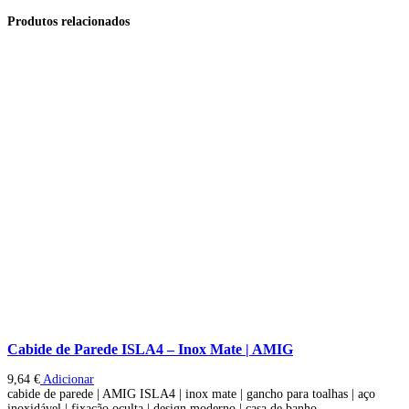
Produtos relacionados
Cabide de Parede ISLA4 – Inox Mate | AMIG
9,64
€
Adicionar
cabide de parede | AMIG ISLA4 | inox mate | gancho para toalhas | aço
inoxidável | fixação oculta | design moderno | casa de banho