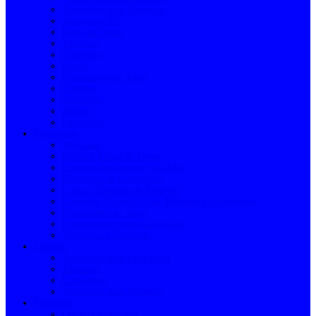
Acessórios para Torneiras
Acessórios WC
Bases de Duche
Torneiras
Chuveiros
Urinol
Escoamento de Água
Espelhos
Sanitários
Móveis
Lavatórios
Construção
Máquinas
Pladur e Placas de Gesso
Escadas, Andaimes e Cavaletes
Elementos de Construção
Lonas e Plásticos de Proteção
Cimentos, Cimento Cola, Betumes e Argamassas
Escoamento de Água
Equipamentos para Construção
Telhados e Coberturas
Cozinha
Acessórios para Lava-loiça
Torneiras
Lava-loiças
Acessórios para Torneiras
Ferragens
Cordas e Correntes