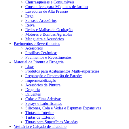
Churrasqueiras e Consumíveis
Consumíveis para Máquinas de Jardim
Lavadoras de Alta Pressão
Rega
Serras e Acessórios
Relva
Redes e Malhas de Ocultação
Motores e Bombas Agrícolas
Mangueira e Acessórios
Pavimentos e Revestimentos
Acessórios
Pastilhas Cerâmicas
Pavimentos e Revestimentos
Material de Pintura e Drogaria
Lixas
Produtos para Acabamentos Multi-superfícies
Preparação e Reparação de Paredes
Impermeabilização
Acessórios de Pintura
Drogaria
Diluentes
Colas e Fitas Adesivas
Sprays e Lubrificantes
Silicones, Cola e Vedas e Espumas Expansivas
Tintas de Interior
Tintas de Exterior
Tintas para Superfícies Variadas
Vestuário e Calçado de Trabalho