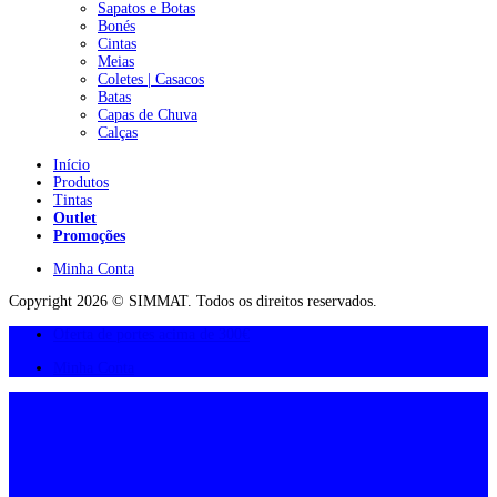
Sapatos e Botas
Bonés
Cintas
Meias
Coletes | Casacos
Batas
Capas de Chuva
Calças
Início
Produtos
Tintas
Outlet
Promoções
Minha Conta
Copyright 2026 © SIMMAT. Todos os direitos reservados.
Oferta de portes acima de 300€
Minha Conta