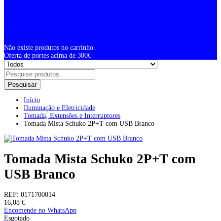
0
Total
0,00
€
Não existe produtos no carrinho.
Oferta de portes acima de 300€
Pesquisar
Início
Iluminação e Eletricidade
Tomada, Extensões e Interruptores
Tomada Mista Schuko 2P+T com USB Branco
Tomada Mista Schuko 2P+T com
USB Branco
REF:
0171700014
16,08
€
Encomende no WhatsApp
Esgotado