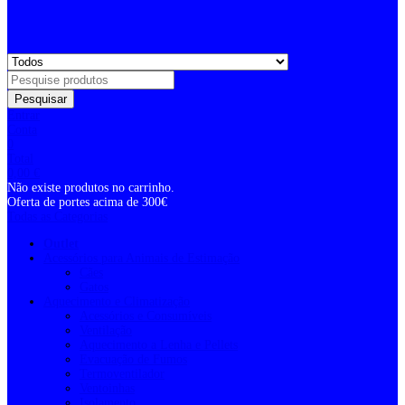
Pesquisar
Entrar
Conta
0
Total
0,00
€
Não existe produtos no carrinho.
Oferta de portes acima de 300€
Todas as Categorias
Outlet
Acessórios para Animais de Estimação
Cães
Gatos
Aquecimento e Climatização
Acessórios e Consumíveis
Ventilação
Aquecimento a Lenha e Pellets
Evacuação de Fumos
Termoventilador
Ventoinhas
Isolamento