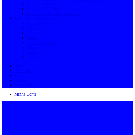
Tintas de Interior
Tintas de Exterior
Tintas para Superfícies Variadas
Vestuário e Calçado de Trabalho
Sapatos e Botas
Bonés
Cintas
Meias
Coletes | Casacos
Batas
Capas de Chuva
Calças
Início
Produtos
Tintas
Outlet
Promoções
Minha Conta