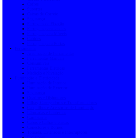
Cofres
Suportes
Caixas de Correio
Segurança
Ferragens de Fixação
Ferragens para Janelas
Ferragens para Móveis
Cabides
Ferragens para Portas
Ferramentas
Arrumação de Ferramentas
Ferramentas Manuais
Consumíveis
Ferramentas Elétricas
Medição e Nivelação
Iluminação e Eletricidade
Iluminação de Interior
Iluminação de Exterior
Segurança
Quadros e Disjuntores
Pilhas, Carregadores e Transformadores
Casquilhos e Acessórios de Iluminação
Lâmpadas e Lanternas
Gambiarras
Cabos e Calhas elétricas
Conectores e Bornes
Tomada, Extensões e Interruptores
Projetores