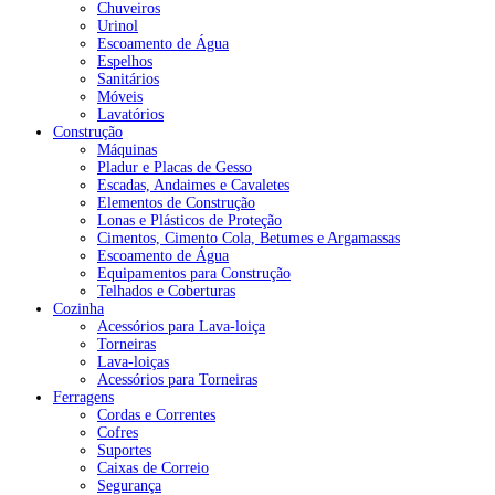
Chuveiros
Urinol
Escoamento de Água
Espelhos
Sanitários
Móveis
Lavatórios
Construção
Máquinas
Pladur e Placas de Gesso
Escadas, Andaimes e Cavaletes
Elementos de Construção
Lonas e Plásticos de Proteção
Cimentos, Cimento Cola, Betumes e Argamassas
Escoamento de Água
Equipamentos para Construção
Telhados e Coberturas
Cozinha
Acessórios para Lava-loiça
Torneiras
Lava-loiças
Acessórios para Torneiras
Ferragens
Cordas e Correntes
Cofres
Suportes
Caixas de Correio
Segurança