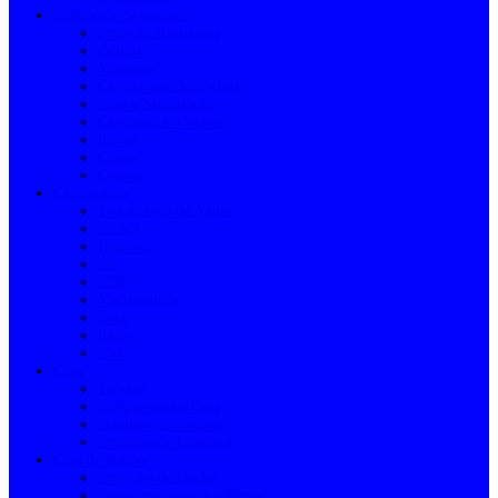
Artigos de Segurança
Proteção Antiqueda
Óculos
Máscaras
Caneleiras e Joelheiras
Fitas e Sinalização
Capacetes e Viseiras
Luvas
Cintas
Coletes
Canalização
Tratamento de Águas
PEAD
Hidronil
PP
PPR
Multicamada
Inox
Latão
PVC
Casa
Tapetes
Artigos para a Casa
Primeiros Socorros
Produtos de Limpeza
Casa de Banho
Proteção de Duche
Acessórios para Sanitários