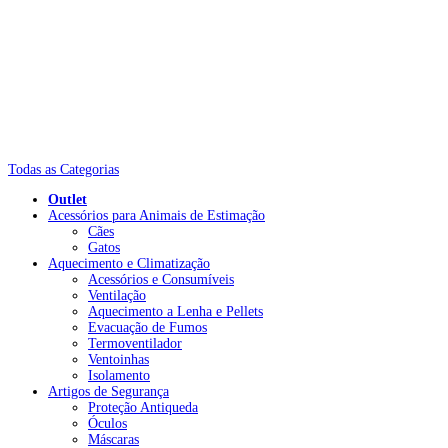
Todas as Categorias
Outlet
Acessórios para Animais de Estimação
Cães
Gatos
Aquecimento e Climatização
Acessórios e Consumíveis
Ventilação
Aquecimento a Lenha e Pellets
Evacuação de Fumos
Termoventilador
Ventoinhas
Isolamento
Artigos de Segurança
Proteção Antiqueda
Óculos
Máscaras