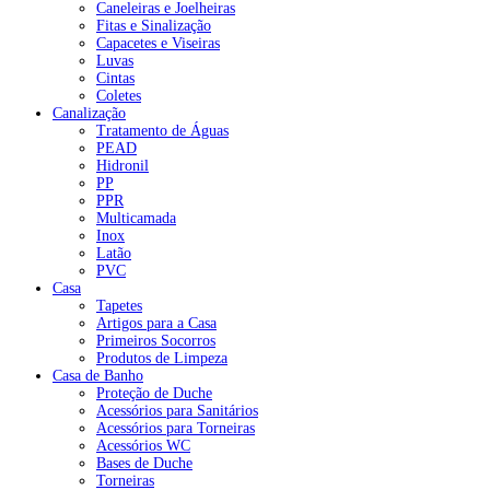
Caneleiras e Joelheiras
Fitas e Sinalização
Capacetes e Viseiras
Luvas
Cintas
Coletes
Canalização
Tratamento de Águas
PEAD
Hidronil
PP
PPR
Multicamada
Inox
Latão
PVC
Casa
Tapetes
Artigos para a Casa
Primeiros Socorros
Produtos de Limpeza
Casa de Banho
Proteção de Duche
Acessórios para Sanitários
Acessórios para Torneiras
Acessórios WC
Bases de Duche
Torneiras