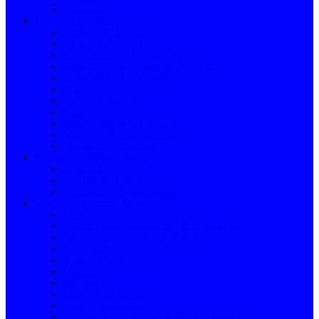
Segurança
Jardim e Agricultura
Adubos e Fertilizantes
Ferramentas de Jardim
Churrasqueiras e Consumíveis
Consumíveis para Máquinas de Jardim
Lavadoras de Alta Pressão
Rega
Serras e Acessórios
Relva
Redes e Malhas de Ocultação
Motores e Bombas Agrícolas
Mangueira e Acessórios
Pavimentos e Revestimentos
Acessórios
Pastilhas Cerâmicas
Pavimentos e Revestimentos
Material de Pintura e Drogaria
Lixas
Produtos para Acabamentos Multi-superfícies
Preparação e Reparação de Paredes
Impermeabilização
Acessórios de Pintura
Drogaria
Diluentes
Colas e Fitas Adesivas
Sprays e Lubrificantes
Silicones, Cola e Vedas e Espumas Expansivas