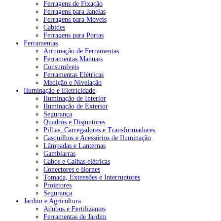
Ferragens de Fixação
Ferragens para Janelas
Ferragens para Móveis
Cabides
Ferragens para Portas
Ferramentas
Arrumação de Ferramentas
Ferramentas Manuais
Consumíveis
Ferramentas Elétricas
Medição e Nivelação
Iluminação e Eletricidade
Iluminação de Interior
Iluminação de Exterior
Segurança
Quadros e Disjuntores
Pilhas, Carregadores e Transformadores
Casquilhos e Acessórios de Iluminação
Lâmpadas e Lanternas
Gambiarras
Cabos e Calhas elétricas
Conectores e Bornes
Tomada, Extensões e Interruptores
Projetores
Segurança
Jardim e Agricultura
Adubos e Fertilizantes
Ferramentas de Jardim