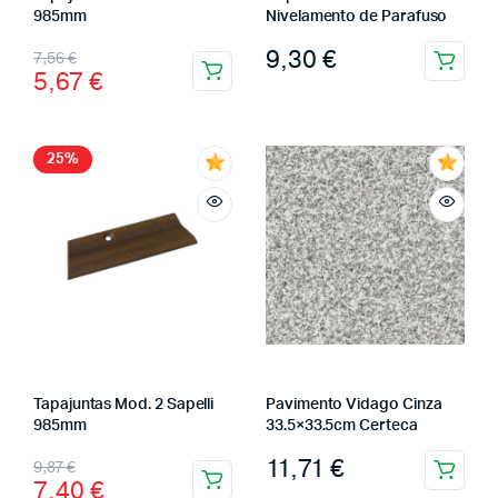
985mm
Nivelamento de Parafuso
9,30
€
7,56
€
5,67
€
25%
Tapajuntas Mod. 2 Sapelli
Pavimento Vidago Cinza
985mm
33.5×33.5cm Certeca
11,71
€
9,87
€
7,40
€