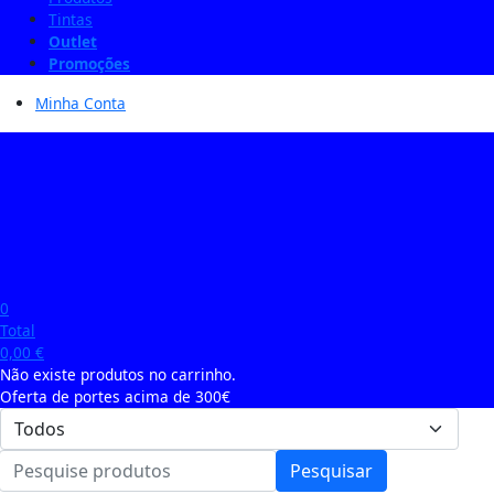
Tintas
Outlet
Promoções
Minha Conta
0
Total
0,00
€
Não existe produtos no carrinho.
Oferta de portes acima de 300€
Pesquisar