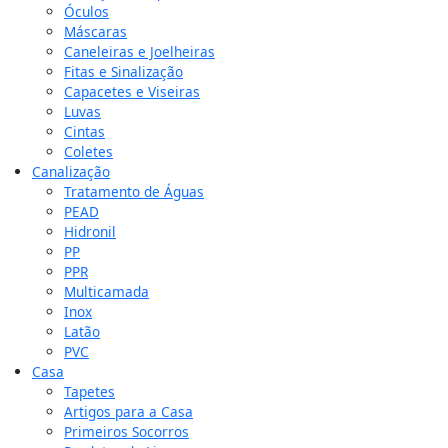
Óculos
Máscaras
Caneleiras e Joelheiras
Fitas e Sinalização
Capacetes e Viseiras
Luvas
Cintas
Coletes
Canalização
Tratamento de Águas
PEAD
Hidronil
PP
PPR
Multicamada
Inox
Latão
PVC
Casa
Tapetes
Artigos para a Casa
Primeiros Socorros