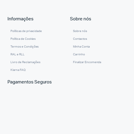
Informações
Sobre nós
Políticas de privacidade
Sobre nós
Política de Cookies
Contactos
Termos e Condições
Minha Conta
RAL e RLL
Carrinho
Livro de Reclamações
Finalizar Encomenda
Klarna FAQ
Pagamentos Seguros