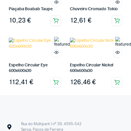
Piaçaba Boabab Taupe
Chuveiro Cromado Tokio
10,23
€
12,61
€
Espelho Circular Eye
Espelho Circular Nickel
600x600x30
600x600x30
112,41
€
126,46
€
Rua do Multipark I nº 39, 4595-542
Seroa, Paços de Ferreira