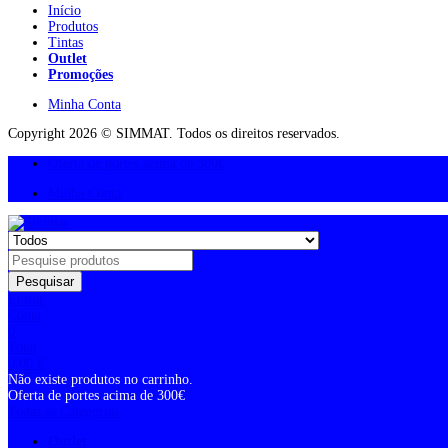
Início
Produtos
Tintas
Outlet
Promoções
Minha Conta
Copyright 2026 © SIMMAT. Todos os direitos reservados.
Oferta de portes acima de 300€
Minha Conta
Pesquisar
Entrar
Conta
0
Total
0,00
€
Não existe produtos no carrinho.
Oferta de portes acima de 300€
Todas as Categorias
Outlet