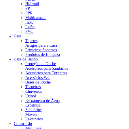
Hidronil
PP
PPR
Multicamada
Inox
Latão
PVC
Casa
Tapetes
Artigos para a Casa
Primeiros Socorros
Produtos de Limpeza
Casa de Banho
Proteção de Duche
Acessórios para Sanitários
Acessórios para Torneiras
Acessórios WC
Bases de Duche
Torneiras
Chuveiros
Urinol
Escoamento de Água
Espelhos
Sanitários
Móveis
Lavatórios
Construção
Máquinas