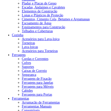
Pladur e Placas de Gesso
Escadas, Andaimes e Cavaletes
Elementos de Construção
Lonas e Plásticos de Proteção
Cimentos, Cimento Cola, Betumes e Argamassas
Escoamento de Água
Equipamentos para Construção
Telhados e Coberturas
Cozinha
Acessórios para Lava-loiça
Torneiras
Lava-loiças
Acessórios para Torneiras
Ferragens
Cordas e Correntes
Cofres
Suportes
Caixas de Correio
Segurança
Ferragens de Fixação
Ferragens para Janelas
Ferragens para Móveis
Cabides
Ferragens para Portas
Ferramentas
Arrumação de Ferramentas
Ferramentas Manuais
Consumíveis