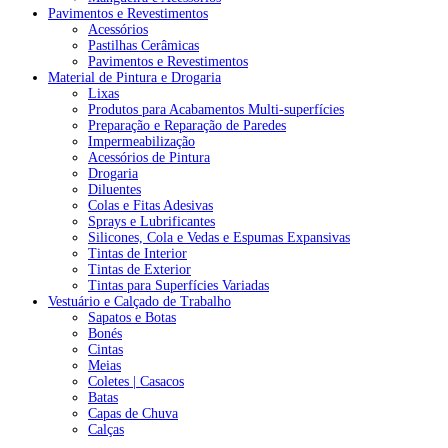
Pavimentos e Revestimentos
Acessórios
Pastilhas Cerâmicas
Pavimentos e Revestimentos
Material de Pintura e Drogaria
Lixas
Produtos para Acabamentos Multi-superfícies
Preparação e Reparação de Paredes
Impermeabilização
Acessórios de Pintura
Drogaria
Diluentes
Colas e Fitas Adesivas
Sprays e Lubrificantes
Silicones, Cola e Vedas e Espumas Expansivas
Tintas de Interior
Tintas de Exterior
Tintas para Superfícies Variadas
Vestuário e Calçado de Trabalho
Sapatos e Botas
Bonés
Cintas
Meias
Coletes | Casacos
Batas
Capas de Chuva
Calças