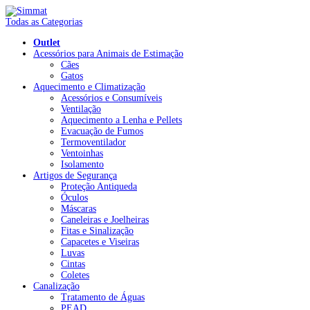
Todas as Categorias
Outlet
Acessórios para Animais de Estimação
Cães
Gatos
Aquecimento e Climatização
Acessórios e Consumíveis
Ventilação
Aquecimento a Lenha e Pellets
Evacuação de Fumos
Termoventilador
Ventoinhas
Isolamento
Artigos de Segurança
Proteção Antiqueda
Óculos
Máscaras
Caneleiras e Joelheiras
Fitas e Sinalização
Capacetes e Viseiras
Luvas
Cintas
Coletes
Canalização
Tratamento de Águas
PEAD