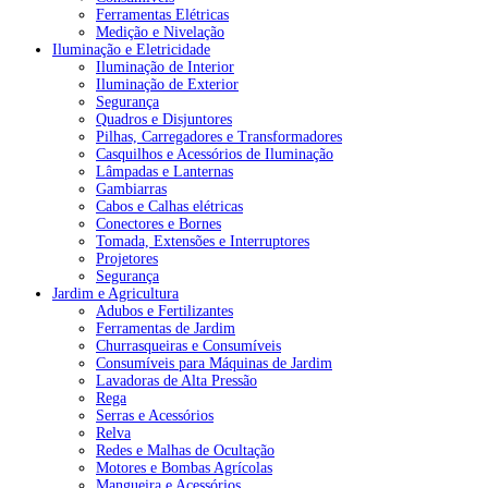
Ferramentas Elétricas
Medição e Nivelação
Iluminação e Eletricidade
Iluminação de Interior
Iluminação de Exterior
Segurança
Quadros e Disjuntores
Pilhas, Carregadores e Transformadores
Casquilhos e Acessórios de Iluminação
Lâmpadas e Lanternas
Gambiarras
Cabos e Calhas elétricas
Conectores e Bornes
Tomada, Extensões e Interruptores
Projetores
Segurança
Jardim e Agricultura
Adubos e Fertilizantes
Ferramentas de Jardim
Churrasqueiras e Consumíveis
Consumíveis para Máquinas de Jardim
Lavadoras de Alta Pressão
Rega
Serras e Acessórios
Relva
Redes e Malhas de Ocultação
Motores e Bombas Agrícolas
Mangueira e Acessórios