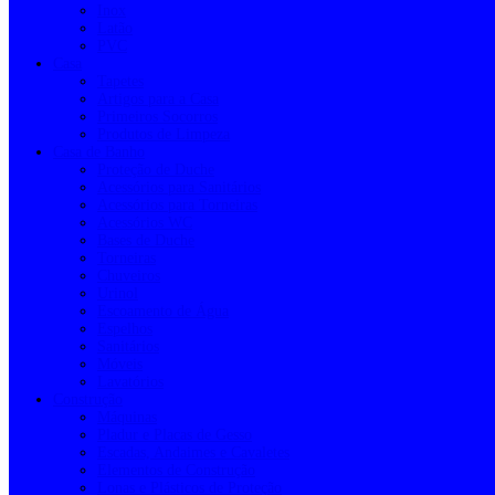
Inox
Latão
PVC
Casa
Tapetes
Artigos para a Casa
Primeiros Socorros
Produtos de Limpeza
Casa de Banho
Proteção de Duche
Acessórios para Sanitários
Acessórios para Torneiras
Acessórios WC
Bases de Duche
Torneiras
Chuveiros
Urinol
Escoamento de Água
Espelhos
Sanitários
Móveis
Lavatórios
Construção
Máquinas
Pladur e Placas de Gesso
Escadas, Andaimes e Cavaletes
Elementos de Construção
Lonas e Plásticos de Proteção