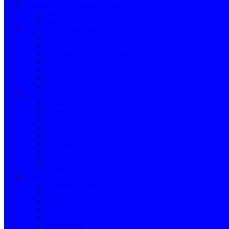
Acessórios para Animais de Estimação
Cães
Gatos
Aquecimento e Climatização
Acessórios e Consumíveis
Ventilação
Aquecimento a Lenha e Pellets
Evacuação de Fumos
Termoventilador
Ventoinhas
Isolamento
Artigos de Segurança
Proteção Antiqueda
Óculos
Máscaras
Caneleiras e Joelheiras
Fitas e Sinalização
Capacetes e Viseiras
Luvas
Cintas
Coletes
Canalização
Tratamento de Águas
PEAD
Hidronil
PP
PPR
Multicamada