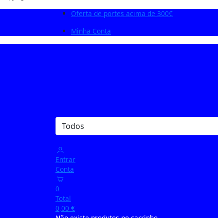
Oferta de portes acima de 300€
Minha Conta
Entrar
Conta
0
Total
0,00
€
Não existe produtos no carrinho.