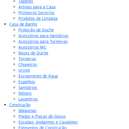
Tapetes
Artigos para a Casa
Primeiros Socorros
Produtos de Limpeza
Casa de Banho
Proteção de Duche
Acessórios para Sanitários
Acessórios para Torneiras
Acessórios WC
Bases de Duche
Torneiras
Chuveiros
Urinol
Escoamento de Água
Espelhos
Sanitários
Móveis
Lavatórios
Construção
Máquinas
Pladur e Placas de Gesso
Escadas, Andaimes e Cavaletes
Elementos de Construção