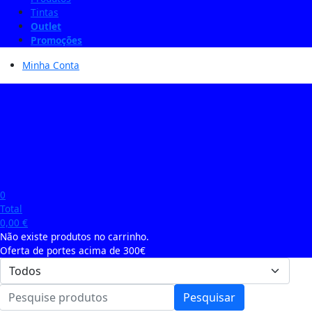
Tintas
Outlet
Promoções
Minha Conta
0
Total
0,00
€
Não existe produtos no carrinho.
Oferta de portes acima de 300€
Pesquisar