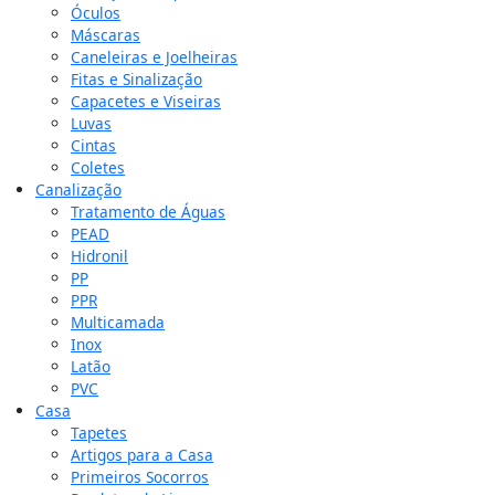
Óculos
Máscaras
Caneleiras e Joelheiras
Fitas e Sinalização
Capacetes e Viseiras
Luvas
Cintas
Coletes
Canalização
Tratamento de Águas
PEAD
Hidronil
PP
PPR
Multicamada
Inox
Latão
PVC
Casa
Tapetes
Artigos para a Casa
Primeiros Socorros