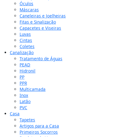
Óculos
Máscaras
Caneleiras e Joelheiras
Fitas e Sinalização
Capacetes e Viseiras
Luvas
Cintas
Coletes
Canalização
Tratamento de Águas
PEAD
Hidronil
PP
PPR
Multicamada
Inox
Latão
PVC
Casa
Tapetes
Artigos para a Casa
Primeiros Socorros