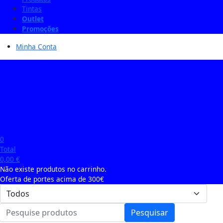
Tintas
Outlet
Promoções
Minha Conta
0
Total
0,00
€
Não existe produtos no carrinho.
Oferta de portes acima de 300€
Pesquisar