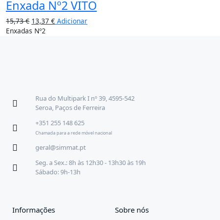
Enxada Nº2 VITO
15,73
€
13,37
€
Adicionar
Enxadas Nº2
Rua do Multipark I nº 39, 4595-542
Seroa, Paços de Ferreira
+351 255 148 625
Chamada para a rede móvel nacional
geral@simmat.pt
Seg. a Sex.: 8h às 12h30 - 13h30 às 19h
Sábado: 9h-13h
Informações
Sobre nós