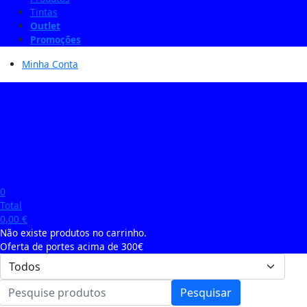
Tintas
Outlet
Promoções
Minha Conta
0
Total
0,00
€
Não existe produtos no carrinho.
Oferta de portes acima de 300€
Pesquisar