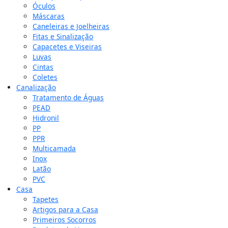
Óculos
Máscaras
Caneleiras e Joelheiras
Fitas e Sinalização
Capacetes e Viseiras
Luvas
Cintas
Coletes
Canalização
Tratamento de Águas
PEAD
Hidronil
PP
PPR
Multicamada
Inox
Latão
PVC
Casa
Tapetes
Artigos para a Casa
Primeiros Socorros