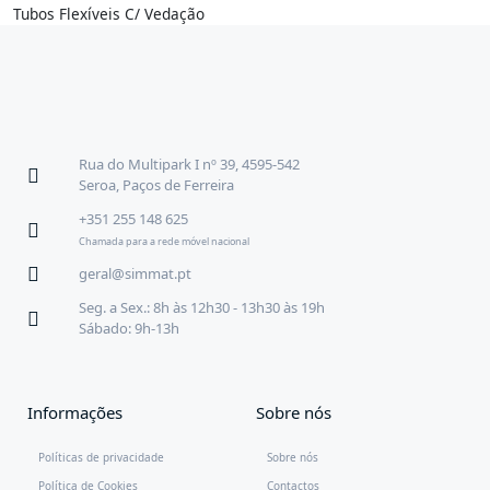
Tubos Flexíveis C/ Vedação
Rua do Multipark I nº 39, 4595-542
Seroa, Paços de Ferreira
+351 255 148 625
Chamada para a rede móvel nacional
geral@simmat.pt
Seg. a Sex.: 8h às 12h30 - 13h30 às 19h
Sábado: 9h-13h
Informações
Sobre nós
Políticas de privacidade
Sobre nós
Política de Cookies
Contactos