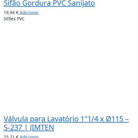
Sifão Gordura PVC Sanijato
19,94
€
Adicionar
Sifões PVC
Válvula para Lavatório 1″1/4 x Ø115 –
S-237 | JIMTEN
25,71
€
Adicionar