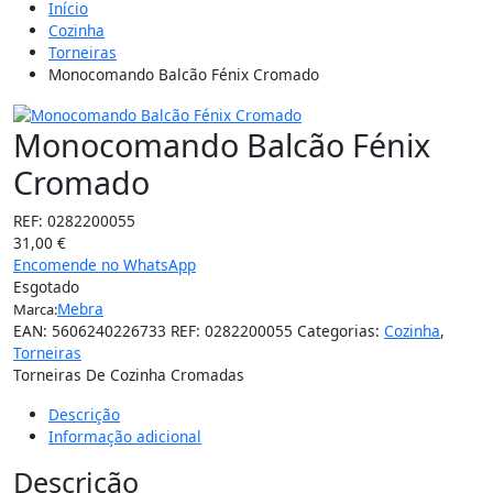
Início
Cozinha
Torneiras
Monocomando Balcão Fénix Cromado
Monocomando Balcão Fénix
Cromado
REF:
0282200055
31,00
€
Encomende no WhatsApp
Esgotado
Mebra
Marca:
EAN:
5606240226733
REF:
0282200055
Categorias:
Cozinha
,
Torneiras
Torneiras De Cozinha Cromadas
Descrição
Informação adicional
Descrição