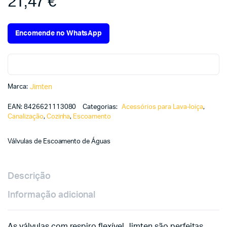
21,47
€
Encomende no WhatsApp
Marca:
Jimten
EAN:
8426621113080
Categorias:
Acessórios para Lava-loiça
,
Canalização
,
Cozinha
,
Escoamento
Válvulas de Escoamento de Águas
Descrição
Informação adicional
As válvulas com respiro flexível Jimten são perfeitas