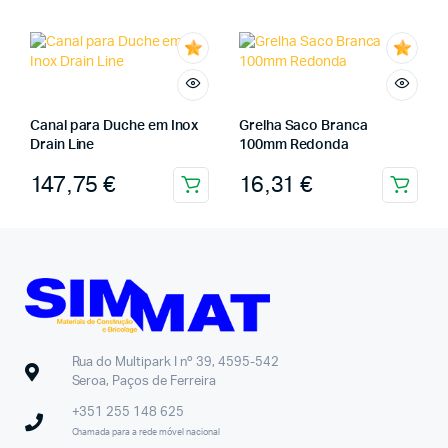
Canal para Duche em Inox
Grelha Saco Branca
Drain Line
100mm Redonda
147,75
€
16,31
€
Rua do Multipark I nº 39, 4595-542
Seroa, Paços de Ferreira
+351 255 148 625
Chamada para a rede móvel nacional