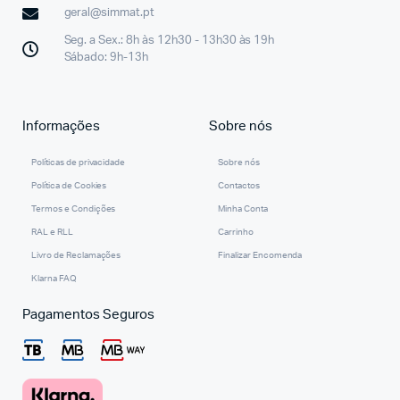
geral@simmat.pt
Seg. a Sex.: 8h às 12h30 - 13h30 às 19h
Sábado: 9h-13h
Informações
Sobre nós
Políticas de privacidade
Sobre nós
Política de Cookies
Contactos
Termos e Condições
Minha Conta
RAL e RLL
Carrinho
Livro de Reclamações
Finalizar Encomenda
Klarna FAQ
Pagamentos Seguros