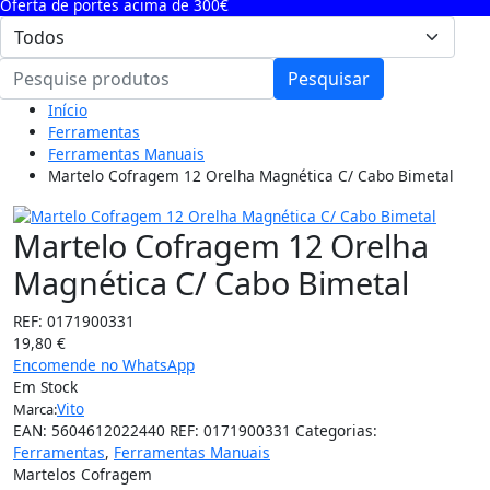
Oferta de portes acima de 300€
Pesquisar
Início
Ferramentas
Ferramentas Manuais
Martelo Cofragem 12 Orelha Magnética C/ Cabo Bimetal
Martelo Cofragem 12 Orelha
Magnética C/ Cabo Bimetal
REF:
0171900331
19,80
€
Encomende no WhatsApp
Em Stock
Vito
Marca:
EAN:
5604612022440
REF:
0171900331
Categorias:
Ferramentas
,
Ferramentas Manuais
Martelos Cofragem