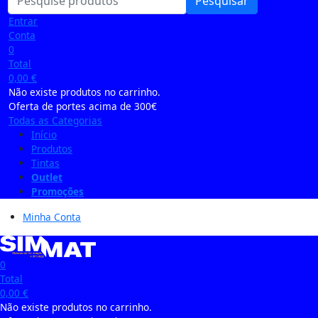
Pesquisar
Entrar
Conta
0
Total
0,00
€
Não existe produtos no carrinho.
Oferta de portes acima de 300€
Todas as Categorias
Início
Produtos
Tintas
Outlet
Promoções
Minha Conta
0
Total
0,00
€
Não existe produtos no carrinho.