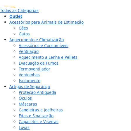
Todas as Categorias
Outlet
Acessórios para Animais de Estimação
Cães
Gatos
Aquecimento e Climatização
Acessórios e Consumíveis
Ventilação
Aquecimento a Lenha e Pellets
Evacuação de Fumos
Termoventilador
Ventoinhas
Isolamento
Artigos de Segurança
Proteção Antiqueda
Óculos
Máscaras
Caneleiras e Joelheiras
Fitas e Sinalização
Capacetes e Viseiras
Luvas