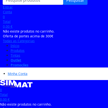
Pesquisar
Entrar
Conta
0
Total
0,00
€
Não existe produtos no carrinho.
Oferta de portes acima de 300€
Todas as Categorias
Início
Produtos
Tintas
Outlet
Promoções
Minha Conta
0
Total
0,00
€
Não existe produtos no carrinho.