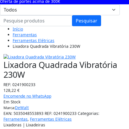
Oferta de portes acima de 300€
Pesquisar
Início
Ferramentas
Ferramentas Elétricas
Lixadora Quadrada Vibratória 230W
Lixadora Quadrada Vibratória
230W
REF:
0241900233
128,22
€
Encomende no WhatsApp
Em Stock
DeWalt
Marca:
EAN:
5035048553893
REF:
0241900233
Categorias:
Ferramentas
,
Ferramentas Elétricas
Lixadoras | Lixadeiras