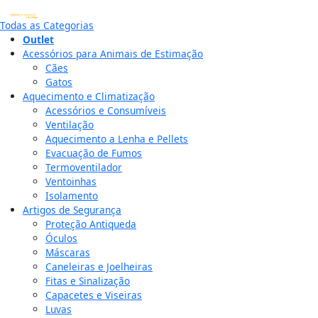
Todas as Categorias
Outlet
Acessórios para Animais de Estimação
Cães
Gatos
Aquecimento e Climatização
Acessórios e Consumíveis
Ventilação
Aquecimento a Lenha e Pellets
Evacuação de Fumos
Termoventilador
Ventoinhas
Isolamento
Artigos de Segurança
Proteção Antiqueda
Óculos
Máscaras
Caneleiras e Joelheiras
Fitas e Sinalização
Capacetes e Viseiras
Luvas