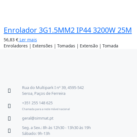
Enrolador 3G1.5MM2 IP44 3200W 25M
56,83
€
Ler mais
Enroladores | Extensões | Tomadas | Extensão | Tomada
Rua do Multipark I nº 39, 4595-542
Seroa, Paços de Ferreira
+351 255 148 625
Chamada para a rede móvel nacional
geral@simmat.pt
Seg. a Sex.: 8h às 12h30 - 13h30 às 19h
Sábado: 9h-13h