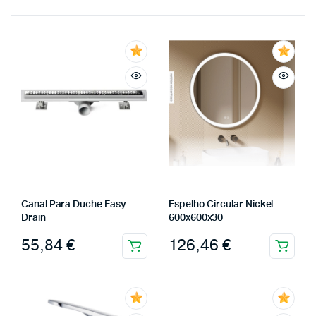
Canal Para Duche Easy
Espelho Circular Nickel
Drain
600x600x30
55,84
€
126,46
€