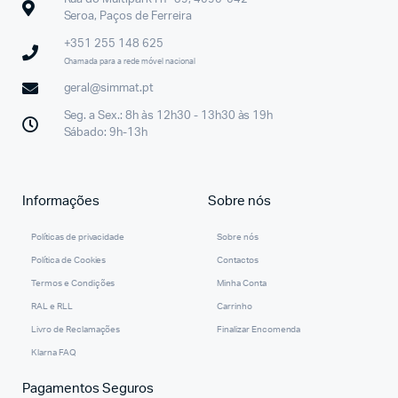
Seroa, Paços de Ferreira
+351 255 148 625
Chamada para a rede móvel nacional
geral@simmat.pt
Seg. a Sex.: 8h às 12h30 - 13h30 às 19h
Sábado: 9h-13h
Informações
Sobre nós
Políticas de privacidade
Sobre nós
Política de Cookies
Contactos
Termos e Condições
Minha Conta
RAL e RLL
Carrinho
Livro de Reclamações
Finalizar Encomenda
Klarna FAQ
Pagamentos Seguros