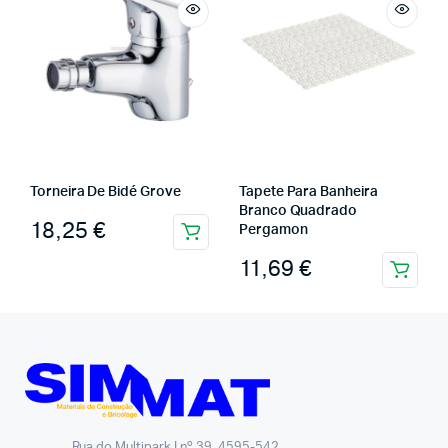
Torneira De Bidé Grove
Tapete Para Banheira
Branco Quadrado
18,25
€
Pergamon
11,69
€
Rua do Multipark I nº 39, 4595-542