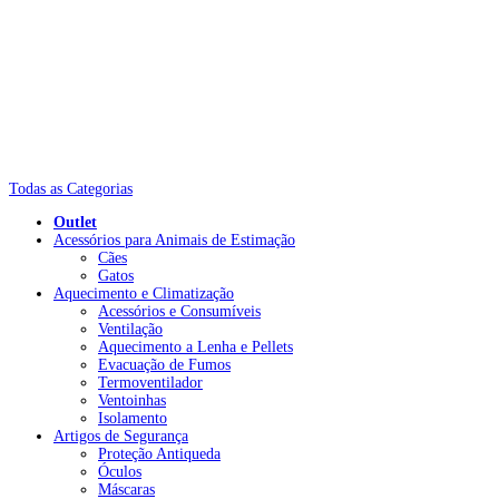
Todas as Categorias
Outlet
Acessórios para Animais de Estimação
Cães
Gatos
Aquecimento e Climatização
Acessórios e Consumíveis
Ventilação
Aquecimento a Lenha e Pellets
Evacuação de Fumos
Termoventilador
Ventoinhas
Isolamento
Artigos de Segurança
Proteção Antiqueda
Óculos
Máscaras