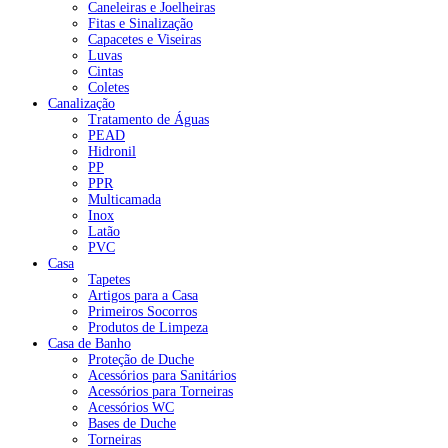
Caneleiras e Joelheiras
Fitas e Sinalização
Capacetes e Viseiras
Luvas
Cintas
Coletes
Canalização
Tratamento de Águas
PEAD
Hidronil
PP
PPR
Multicamada
Inox
Latão
PVC
Casa
Tapetes
Artigos para a Casa
Primeiros Socorros
Produtos de Limpeza
Casa de Banho
Proteção de Duche
Acessórios para Sanitários
Acessórios para Torneiras
Acessórios WC
Bases de Duche
Torneiras