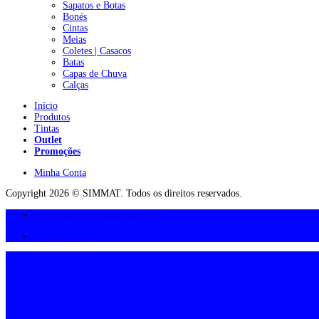
Sapatos e Botas
Bonés
Cintas
Meias
Coletes | Casacos
Batas
Capas de Chuva
Calças
Início
Produtos
Tintas
Outlet
Promoções
Minha Conta
Copyright 2026 © SIMMAT. Todos os direitos reservados.
Oferta de portes acima de 300€
Minha Conta