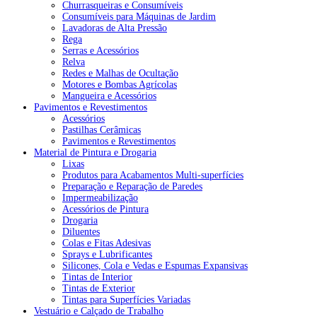
Churrasqueiras e Consumíveis
Consumíveis para Máquinas de Jardim
Lavadoras de Alta Pressão
Rega
Serras e Acessórios
Relva
Redes e Malhas de Ocultação
Motores e Bombas Agrícolas
Mangueira e Acessórios
Pavimentos e Revestimentos
Acessórios
Pastilhas Cerâmicas
Pavimentos e Revestimentos
Material de Pintura e Drogaria
Lixas
Produtos para Acabamentos Multi-superfícies
Preparação e Reparação de Paredes
Impermeabilização
Acessórios de Pintura
Drogaria
Diluentes
Colas e Fitas Adesivas
Sprays e Lubrificantes
Silicones, Cola e Vedas e Espumas Expansivas
Tintas de Interior
Tintas de Exterior
Tintas para Superfícies Variadas
Vestuário e Calçado de Trabalho