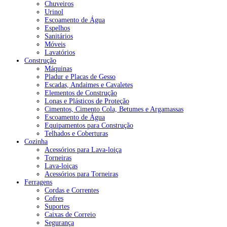
Chuveiros
Urinol
Escoamento de Água
Espelhos
Sanitários
Móveis
Lavatórios
Construção
Máquinas
Pladur e Placas de Gesso
Escadas, Andaimes e Cavaletes
Elementos de Construção
Lonas e Plásticos de Proteção
Cimentos, Cimento Cola, Betumes e Argamassas
Escoamento de Água
Equipamentos para Construção
Telhados e Coberturas
Cozinha
Acessórios para Lava-loiça
Torneiras
Lava-loiças
Acessórios para Torneiras
Ferragens
Cordas e Correntes
Cofres
Suportes
Caixas de Correio
Segurança