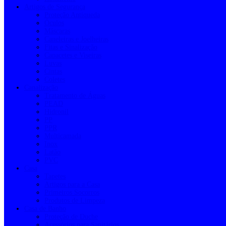
Artigos de Segurança
Proteção Antiqueda
Óculos
Máscaras
Caneleiras e Joelheiras
Fitas e Sinalização
Capacetes e Viseiras
Luvas
Cintas
Coletes
Canalização
Tratamento de Águas
PEAD
Hidronil
PP
PPR
Multicamada
Inox
Latão
PVC
Casa
Tapetes
Artigos para a Casa
Primeiros Socorros
Produtos de Limpeza
Casa de Banho
Proteção de Duche
Acessórios para Sanitários