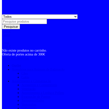
Pesquisar
Entrar
Conta
0
Total
0,00
€
Não existe produtos no carrinho.
Oferta de portes acima de 300€
Todas as Categorias
Outlet
Acessórios para Animais de Estimação
Cães
Gatos
Aquecimento e Climatização
Acessórios e Consumíveis
Ventilação
Aquecimento a Lenha e Pellets
Evacuação de Fumos
Termoventilador
Ventoinhas
Isolamento