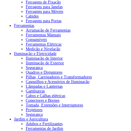
Ferragens de Fixação
Ferragens para Janelas
Ferragens para Móveis
Cabides
Ferragens para Portas
Ferramentas
Arrumação de Ferramentas
Ferramentas Manuais
Consumíveis
Ferramentas Elétricas
Medição e Nivelação
Iluminação e Eletricidade
Iluminação de Interior
Iluminação de Exterior
Segurança
Quadros e Disjuntores
Pilhas, Carregadores e Transformadores
Casquilhos e Acessórios de Iluminação
Lâmpadas e Lanternas
Gambiarras
Cabos e Calhas elétricas
Conectores e Bornes
Tomada, Extensões e Interruptores
Projetores
Segurança
Jardim e Agricultura
Adubos e Fertilizantes
Ferramentas de Jardim