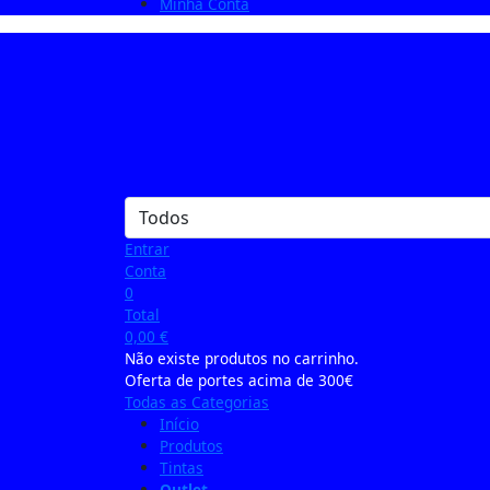
Minha Conta
Entrar
Conta
0
Total
0,00
€
Não existe produtos no carrinho.
Oferta de portes acima de 300€
Todas as Categorias
Início
Produtos
Tintas
Outlet