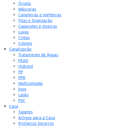
Óculos
Máscaras
Caneleiras e Joelheiras
Fitas e Sinalização
Capacetes e Viseiras
Luvas
Cintas
Coletes
Canalização
Tratamento de Águas
PEAD
Hidronil
PP
PPR
Multicamada
Inox
Latão
PVC
Casa
Tapetes
Artigos para a Casa
Primeiros Socorros