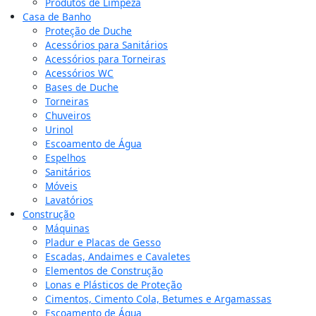
Produtos de Limpeza
Casa de Banho
Proteção de Duche
Acessórios para Sanitários
Acessórios para Torneiras
Acessórios WC
Bases de Duche
Torneiras
Chuveiros
Urinol
Escoamento de Água
Espelhos
Sanitários
Móveis
Lavatórios
Construção
Máquinas
Pladur e Placas de Gesso
Escadas, Andaimes e Cavaletes
Elementos de Construção
Lonas e Plásticos de Proteção
Cimentos, Cimento Cola, Betumes e Argamassas
Escoamento de Água