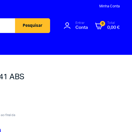
Minha Conta
Entrar
Total
0
Pesquisar
Conta
0,00
€
241 ABS
ao final da