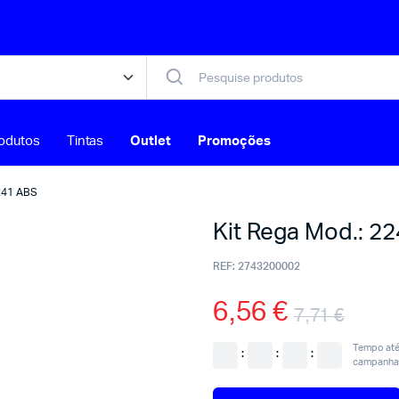
odutos
Tintas
Outlet
Promoções
2241 ABS
Kit Rega Mod.: 2
REF:
2743200002
6,56
€
7,71
€
Tempo até 
:
:
:
campanha