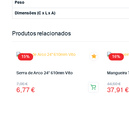
Peso
Dimensões (C x L x A)
Produtos relacionados
15%
16%
Serra de Arco 24″ 610mm Vito
Mangueira 
7,96
€
44,60
€
6,77
€
37,91
€