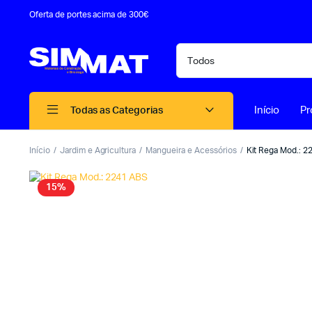
Oferta de portes acima de 300€
Início
Pr
Todas as Categorias
Início
Jardim e Agricultura
Mangueira e Acessórios
Kit Rega Mod.: 
15%