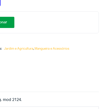
onar
s:
Jardim e Agricultura
,
Mangueira e Acessórios
g. mod 2124.