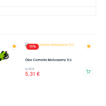
15%
Óleo Corrente Motosserra 1Lt.
6,25
€
5,31
€