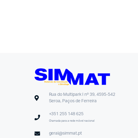
Rua do Multipark I nº 39, 4595-542
Seroa, Paços de Ferreira
+351 255 148 625
Chamada para a rede móvel nacional
geral@simmat.pt