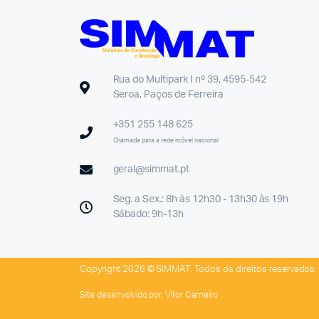
Rua do Multipark I nº 39, 4595-542
Seroa, Paços de Ferreira
+351 255 148 625
Chamada para a rede móvel nacional
geral@simmat.pt
Seg. a Sex.: 8h às 12h30 - 13h30 às 19h
Sábado: 9h-13h
Copyright 2026 © SIMMAT. Todos os direitos reservados.
Site desenvolvido por:
Vítor Carneiro