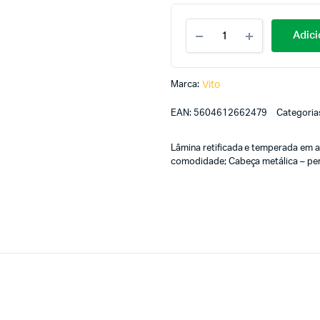
Adici
Marca:
Vito
EAN:
5604612662479
Categoria
Lâmina retificada e temperada em 
comodidade; Cabeça metálica – pe