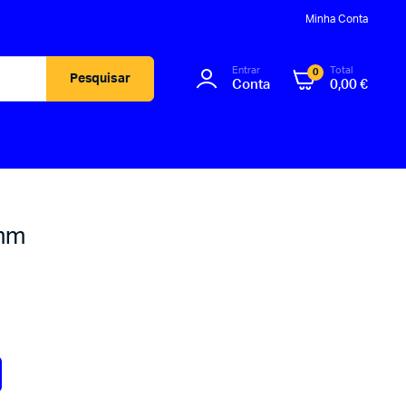
Minha Conta
Entrar
Total
0
Pesquisar
Conta
0,00
€
8mm