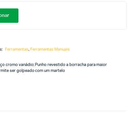
onar
s:
Ferramentas
,
Ferramentas Manuais
aço cromo vanádio; Punho revestido a borracha para maior
rmite ser golpeado com um martelo