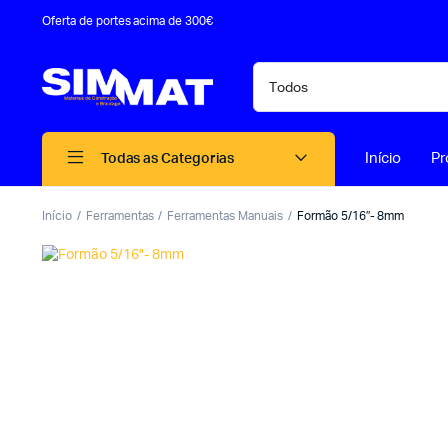
Oferta de portes acima de 300€
Início
Pr
Todas as Categorias
Início
Ferramentas
Ferramentas Manuais
Formão 5/16″- 8mm