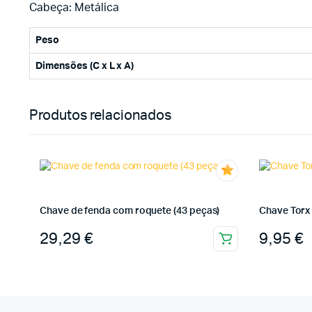
Cabeça: Metálica
Peso
Dimensões (C x L x A)
Produtos relacionados
Chave de fenda com roquete (43 peças)
Chave Torx 
29,29
€
9,95
€