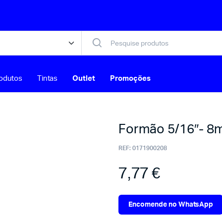
odutos
Tintas
Outlet
Promoções
Formão 5/16″- 
REF:
0171900208
7,77
€
Encomende no WhatsApp