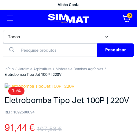
Minha Conta
0
Pesquisar
Início
Jardim e Agricultura
Motores e Bombas Agrícolas
Eletrobomba Tipo Jet 100P | 220V
15%
Eletrobomba Tipo Jet 100P | 220V
REF:
1892500094
91,44
€
107,58
€