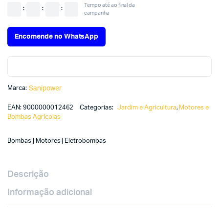
Tempo até ao final da
:
:
:
campanha
Encomende no WhatsApp
Marca:
Sanipower
EAN:
9000000012462
Categorias:
Jardim e Agricultura
,
Motores e
Bombas Agrícolas
Bombas | Motores | Eletrobombas
Descrição
Informação adicional