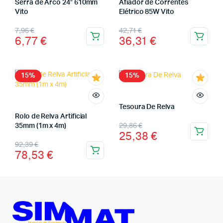
Serra de Arco 24″ 610mm
Afiador de Correntes
Vito
Elétrico 85W Vito
7,96
€
42,71
€
6,77
€
36,31
€
15%
15%
Tesoura De Relva
Rolo de Relva Artificial
29,86
€
35mm (1m x 4m)
25,38
€
92,39
€
78,53
€