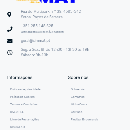
Rua do Multipark I nº 39, 4595-542
Seroa, Paços de Ferreira
+351 255 148 625
Chamada para a rede móvel nacional
geral@simmat.pt
Seg. a Sex.: 8h às 12h30 - 13h30 às 19h
Sábado: 9h-13h
Informações
Sobre nós
Políticas de privacidade
Sobre nós
Política de Cookies
Contactos
Termos e Condições
Minha Conta
RAL e RLL
Carrinho
Livro de Reclamações
Finalizar Encomenda
Klarna FAQ