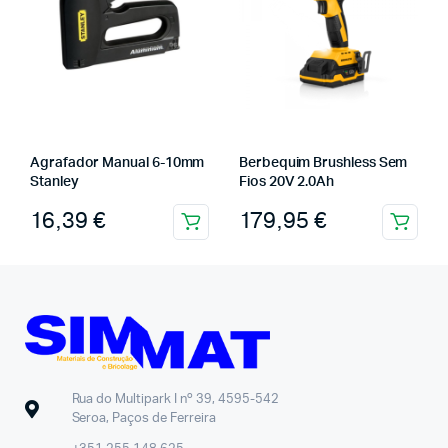
Agrafador Manual 6-10mm
Berbequim Brushless Sem
Stanley
Fios 20V 2.0Ah
16,39
€
179,95
€
Rua do Multipark I nº 39, 4595-542
Seroa, Paços de Ferreira