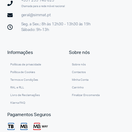
+351 255 148 625
Chamada para a rede móvel nacional
geral@simmat.pt
Seg. a Sex.: 8h às 12h30 - 13h30 às 19h
Sábado: 9h-13h
Informações
Sobre nós
Políticas de privacidade
Sobre nós
Política de Cookies
Contactos
Termos e Condições
Minha Conta
RAL e RLL
Carrinho
Livro de Reclamações
Finalizar Encomenda
Klarna FAQ
Pagamentos Seguros